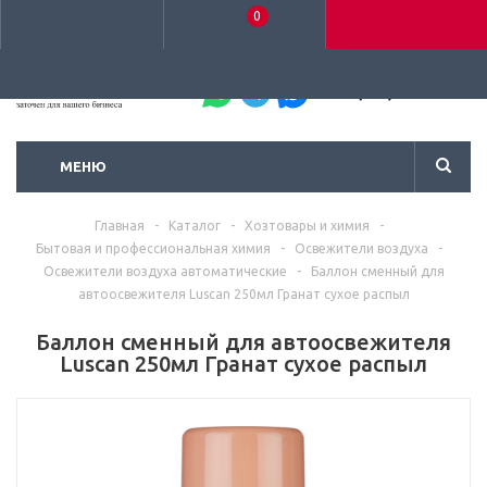
0
+7 (495) 792-93-37
МЕНЮ
Главная
-
Каталог
-
Хозтовары и химия
-
Бытовая и профессиональная химия
-
Освежители воздуха
-
Освежители воздуха автоматические
-
Баллон сменный для
автоосвежителя Luscan 250мл Гранат сухое распыл
Баллон сменный для автоосвежителя
Luscan 250мл Гранат сухое распыл