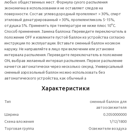
любых общественных мест. Формула сухого распыления
экономична в использовании и не оставляет следов на
поверхности. Состав: углеводородный пропеллент > 30%, спирт
этиловый денатурированный > 30%, пропиленгликоль 5-15%,
отдушка 5%. Применять при температуре не ниже плюс 10°C.
Способ применения. Замена баллона: Переведите переключатель в
положение OFF и извлеките пустой баллон из устройства согласно
инструкции по эксплуатации. Вставьте сменный баллон носиком
наружу. Не направляйте в лицо при включении или установке
интервала распыления. Переведите переключатель в положение
ON, выбрав желаемый интервал распыления. Первое распыление
начнется автоматически через несколько секунд. Универсальный
сменный аэрозольный баллон можно использовать без
автоматического устройства, как обычный а
Характеристики
Тип
сменный баллон для
автоосвежителя
Ширина
0.2050000000
Схема вложения
1/12/1800
Торговая группа
Освежители воздуха