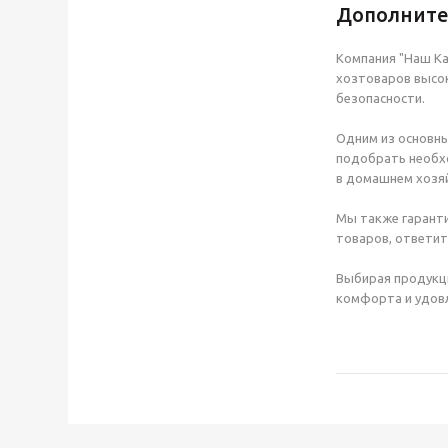
Дополнит
Компания "Наш Ка
хозтоваров высок
безопасности.
Одним из основны
подобрать необхо
в домашнем хозяй
Мы также гаранти
товаров, ответит
Выбирая продукц
комфорта и удовл