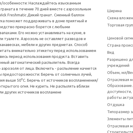
е/особенности: Наслаждайтесь изысканным
граната в течение 70 дней вместе с аэрозольным
Ширина
Wick Freshmatic Дикий гранат. Сменный баллон
Схема вложен
уха поможет поддерживать в доме приятный и
Торговая гру
редство прекрасно борется с любыми
апахами. Его можно устанавливать на кухне, в
Ценовой сегм
ли туалете. Аэрозоль не оставляет разводов и
занавесках, мебели и других предметах. Способ
Страна прои
итать внимательно этикетку перед использованием
Вид
а весь период использования продукта. Вставить
Разрешено дл
нный автоматический распылитель. Всегда
учреждений
 аэрозоля от лица. Включить - распыление начнется
Объем, мл/Вес
ры предосторожности: Беречь от солнечных лучей,
Отраслевая 
ния выше 50°С. Беречь от источников воспламенения/
Образование.
открытого огня. Не курить. Не распылять вблизи
доступности,
ли других источников воспламене
работы актуа
Отдушка
Типоразмер э
Элементы пит
Отраслевая 
Строительств