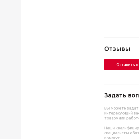
Отзывы
Оставить 
Задать воп
Вы можете задат
интересующий вас
товару или работ
Наши квалифици
специалисты обя
помогут.