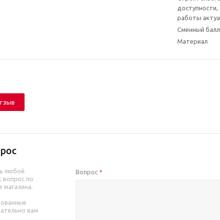
доступности,
работы актуа
Сменный балл
Материал
отзыв
рос
ь любой
Вопрос
*
 вопрос по
е магазина.
рованные
зательно вам