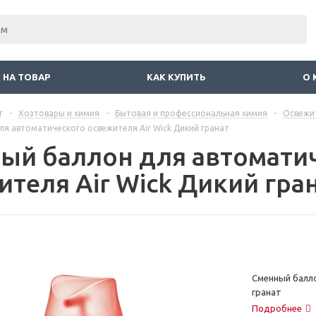
 НА ТОВАР
КАК КУПИТЬ
О 
г
-
Хозтовары и химия
-
Бытовая и профессиональная химия
-
Освежи
я автоматического освежителя Air Wick Дикий гранат
ый баллон для автомати
ителя Air Wick Дикий гра
Сменный балло
гранат
Подробнее