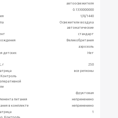
автоосвежителя
0.1330000000
ия
1/6/1440
ппа
Освежители воздуха
автоматические
ент
стандарт
схождения
Великобритания
аэрозоль
я детских
Нет
, г
250
матрица
все регионы
 Контроль
 оперативной
ли
фруктовая
лемента питания
неприменимо
ания в комплекте
неприменимо
матрица
1
о. Контроль