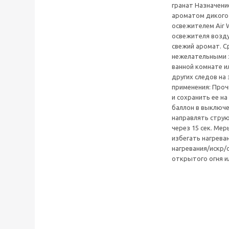
гранат Назначени
ароматом дикого 
освежителем Air 
освежителя возд
свежий аромат. С
нежелательными з
ванной комнате и
других следов на 
применения: Проч
и сохранить ее н
баллон в выключе
направлять струю
через 15 сек. Ме
избегать нагрева
нагревания/искр/
открытого огня и