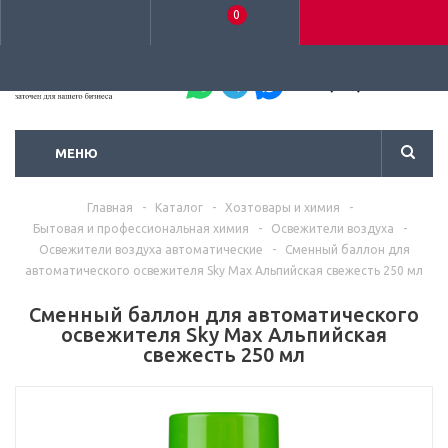
0
+7 (495) 792-93-37
МЕНЮ
Главная
-
Каталог
-
Хозтовары и химия
-
Бытовая и профессиональная химия
-
Освежители воздуха
-
Освежители воздуха автоматические
-
Сменный баллон для
автоматического освежителя Sky Max Альпийская свежесть 250 мл
Сменный баллон для автоматического
освежителя Sky Max Альпийская
свежесть 250 мл