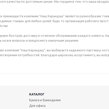
ого качества по доступным ценам. Мы гордимся тем, что наша продук
х преимуществ компании "Наш Карандаш" является разнообразие това
димые товары для любых целей: будь то организация рабочего простр
стве.
руем быструю доставку и отличное обслуживание каждого клиента. Н
ь на все вопросы и предложить наилучшие решения.
ию компании "Наш Карандаш", вы выбираете надежного партнера, кот
етворения потребностей. Благодаря широкому ассортименту, вы всегд
КАТАЛОГ
Бумага и бумизделия
Для офиса