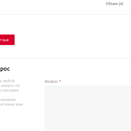
Объем (л)
отзыв
рос
ь любой
Вопрос
*
 вопрос по
е магазина.
рованные
зательно вам