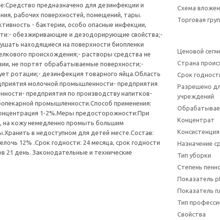
ие:Средство предназначено для дезинфекции и
Схема вложен
ия, рабочих поверхностей, помещений, тары.
Торговая гру
тивность - бактерии, особо опасные инфекции,
сти:- обезжиривающие и дезодорирующие свойства;-
ушать находящиеся на поверхности биопленки
Ценовой сегм
елкового происхождения;- растворы средства не
Страна прои
ии, не портят обрабатываемые поверхности;-
ует ротации;- дезинфекция товарного яйца.Область
Срок годност
едприятия молочной промышленности- предприятия
Разрешено дл
нности- предприятия по производству напитков-
учреждений
бопекарной промышленности.Способ применения:
Обрабатывае
онцентрация 1-2%.Меры предосторожности:При
Концентрат
а, на кожу немедленно промыть большим
Консистенция
.Хранить в недоступном для детей месте.Состав:
елочь 12% .Срок годности: 24 месяца, срок годности
Назначение с
в 21 день. Законодательные и технические
Тип уборки
Степень пенн
Показатель p
Показатель п
Тип професси
Свойства