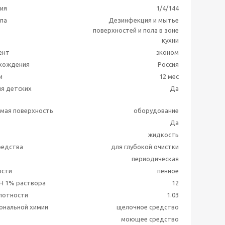
ия
1/4/144
ппа
Дезинфекция и мытье
поверхностей и пола в зоне
кухни
ент
эконом
схождения
Россия
и
12 мес
я детских
Да
мая поверхность
оборудование
Да
жидкость
редства
для глубокой очистки
периодическая
ости
пенное
H 1% раствора
12
лотности
1.03
ональной химии
щелочное средство
моющее средство