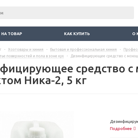
 НА ТОВАР
КАК КУПИТЬ
О 
г
-
Хозтовары и химия
-
Бытовая и профессиональная химия
-
Профес
ье поверхностей и пола в зоне кух
-
Дезинфицирующее средство с моющи
фицирующее средство 
том Ника-2, 5 кг
Дезинфицирую
Подробнее