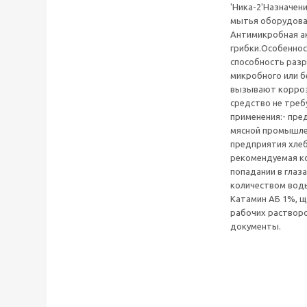
'Ника-2'Назначен
мытья оборудован
Антимикробная ак
грибки.Особенно
способность разр
микробного или б
вызывают корроз
средство не треб
применения:- пр
мясной промышле
предприятия хле
рекомендуемая к
попадании в глаз
количеством воды
Катамин АБ 1%, щ
рабочих растворо
документы.