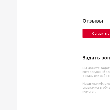
Отзывы
Оставить 
Задать воп
Вы можете задат
интересующий вас
товару или работ
Наши квалифици
специалисты обя
помогут.