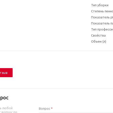
Тип уборки
Степень пенн
Показатель p
Показатель п
Тип професси
Свойства
Объем (л)
отзыв
рос
ь любой
Вопрос
*
 вопрос по