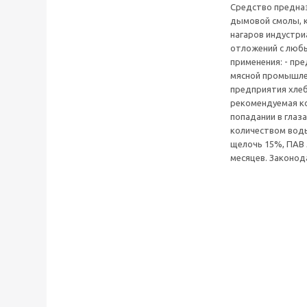
Средство предназ
дымовой смолы, к
нагаров индустри
отложений с люб
применения: - п
мясной промышле
предприятия хле
рекомендуемая к
попадании в глаз
количеством воды
щелочь 15%, ПАВ 
месяцев. Законод