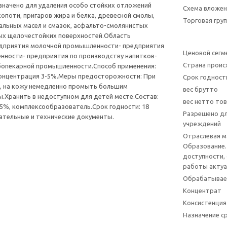
начено для удаления особо стойких отложений
Схема вложен
опоти, пригаров жира и белка, древесной смолы,
Торговая гру
альных масел и смазок, асфальто-смолянистых
ых щелочестойких поверхностей.Область
редприятия молочной промышленности- предприятия
Ценовой сегм
нности- предприятия по производству напитков-
Страна прои
бопекарной промышленности.Способ применения:
онцентрация 3-5%.Меры предосторожности: При
Срок годност
а, на кожу немедленно промыть большим
вес брутто
.Хранить в недоступном для детей месте.Состав:
вес нетто то
5%, комплексообразователь.Срок годности: 18
Разрешено дл
ательные и технические документы.
учреждений
Отраслевая 
Образование.
доступности,
работы актуа
Обрабатывае
Концентрат
Консистенция
Назначение с