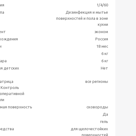
ия
1/4/60
ппа
Дезинфекция и мытье
поверхностей и пола в зоне
кухни
ент
эконом
схождения
Россия
и
18 мес
6 кг
вара
6 кг
я детских
Нет
матрица
все регионы
 Контроль
 оперативной
ли
мая поверхность
сковороды
Да
гель
редства
для щелочестойких
поверхностей