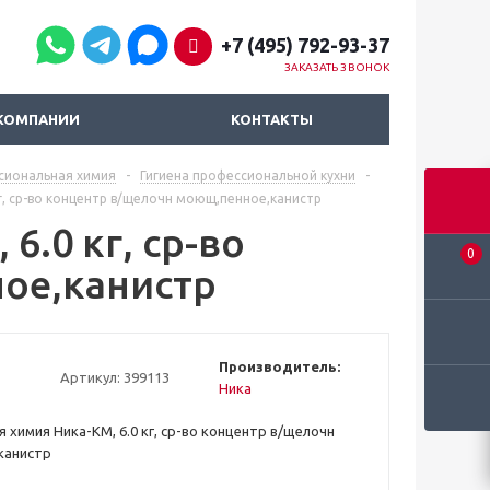
+7 (495) 792-93-37
ЗАКАЗАТЬ ЗВОНОК
КОМПАНИИ
КОНТАКТЫ
сиональная химия
-
Гигиена профессиональной кухни
-
г, ср-во концентр в/щелочн моющ,пенное,канистр
.0 кг, ср-во
0
ое,канистр
Производитель:
Артикул:
399113
Ника
химия Ника-КМ, 6.0 кг, ср-во концентр в/щелочн
канистр