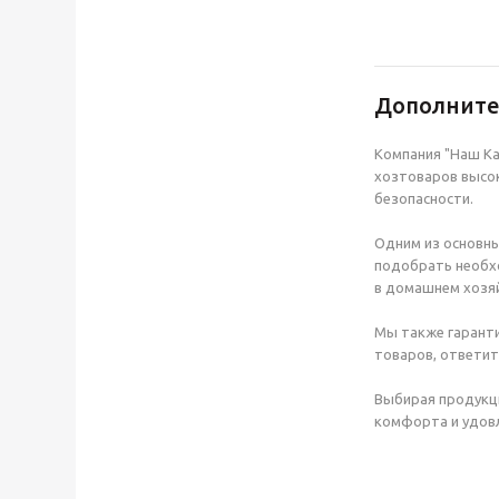
Дополнит
Компания "Наш Ка
хозтоваров высок
безопасности.
Одним из основны
подобрать необхо
в домашнем хозяй
Мы также гаранти
товаров, ответит
Выбирая продукц
комфорта и удовл