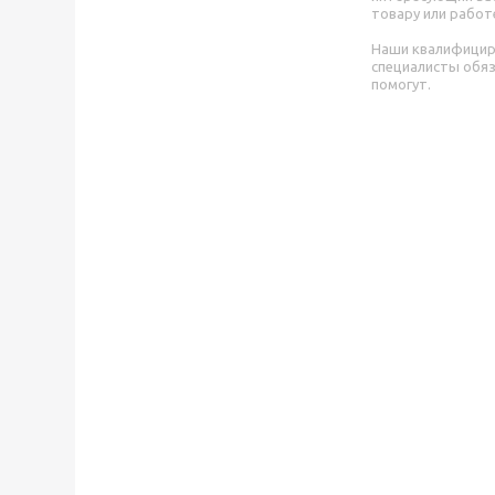
товару или работ
Наши квалифици
специалисты обя
помогут.