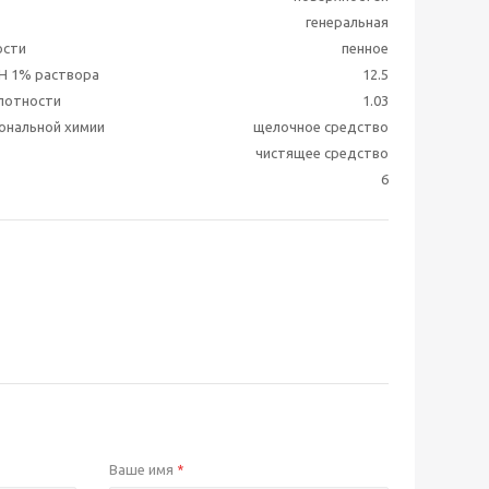
генеральная
ости
пенное
H 1% раствора
12.5
лотности
1.03
ональной химии
щелочное средство
чистящее средство
6
Ваше имя
*