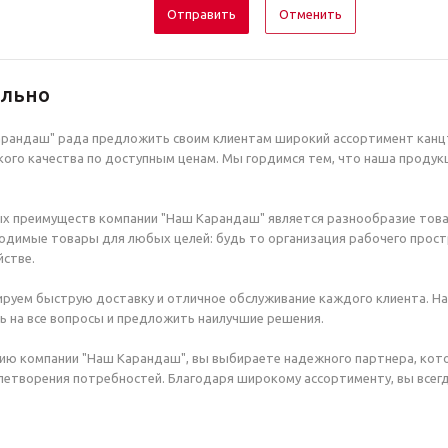
Отменить
ельно
рандаш" рада предложить своим клиентам широкий ассортимент канцт
ого качества по доступным ценам. Мы гордимся тем, что наша продук
х преимуществ компании "Наш Карандаш" является разнообразие това
димые товары для любых целей: будь то организация рабочего простр
стве.
руем быструю доставку и отличное обслуживание каждого клиента. Н
ь на все вопросы и предложить наилучшие решения.
ию компании "Наш Карандаш", вы выбираете надежного партнера, кот
етворения потребностей. Благодаря широкому ассортименту, вы всегд