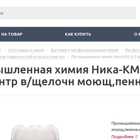
 НА ТОВАР
КАК КУПИТЬ
О 
г
-
Хозтовары и химия
-
Бытовая и профессиональная химия
-
Профес
ье поверхностей и пола в зоне кух
-
Промышленная химия Ника-КМ, 6.0 к
шленная химия Ника-КМ, 6
нтр в/щелочн моющ,пенн
Промышленная 
моющ,пенное,
Подробнее