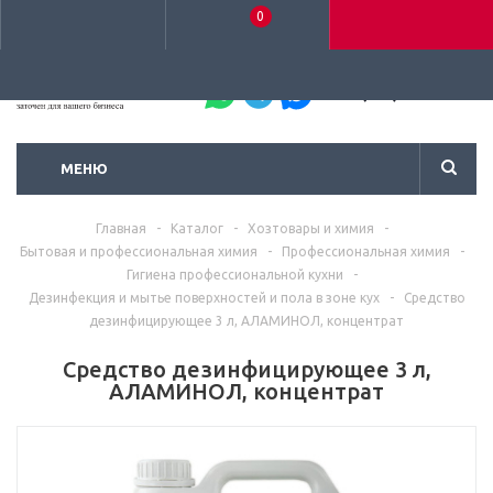
0
+7 (495) 792-93-37
МЕНЮ
Главная
-
Каталог
-
Хозтовары и химия
-
Бытовая и профессиональная химия
-
Профессиональная химия
-
Гигиена профессиональной кухни
-
Дезинфекция и мытье поверхностей и пола в зоне кух
-
Средство
дезинфицирующее 3 л, АЛАМИНОЛ, концентрат
Средство дезинфицирующее 3 л,
АЛАМИНОЛ, концентрат