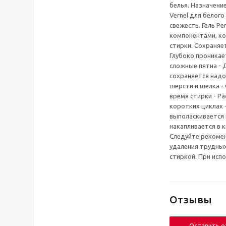
белья. Назначение
Vernel для белог
свежесть. Гель Pe
компонентами, к
стирки. Сохраняе
Глубоко проникае
сложные пятна - 
сохраняется надо
шерсти и шелка -
время стирки - Р
коротких циклах 
выполаскивается 
накапливается в 
Следуйте рекомен
удаления трудных
стиркой. При исп
Отзывы
Оставить 