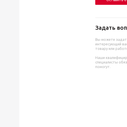
Задать воп
Вы можете задат
интересующий вас
товару или работ
Наши квалифици
специалисты обя
помогут.