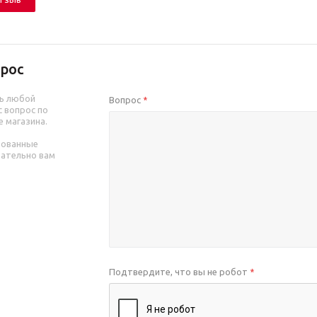
рос
ь любой
Вопрос
*
 вопрос по
е магазина.
рованные
зательно вам
Подтвердите, что вы не робот
*