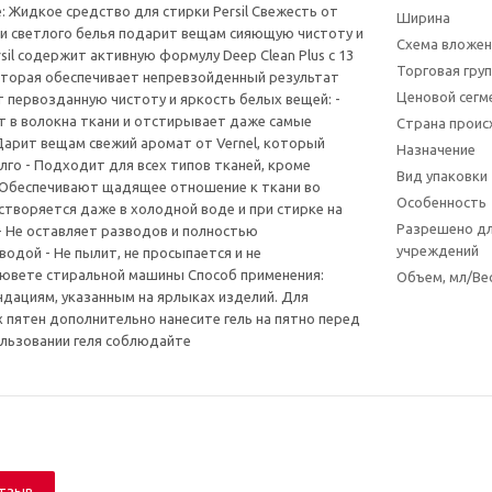
: Жидкое средство для стирки Persil Свежесть от
Ширина
о и светлого белья подарит вещам сияющую чистоту и
Схема вложен
rsil содержит активную формулу Deep Clean Plus с 13
Торговая гру
оторая обеспечивает непревзойденный результат
Ценовой сегм
т первозданную чистоту и яркость белых вещей: -
т в волокна ткани и отстирывает даже самые
Страна прои
Дарит вещам свежий аромат от Vernel, который
Назначение
лго - Подходит для всех типов тканей, кроме
Вид упаковки
 Обеспечивают щадящее отношение к ткани во
Особенность
астворяется даже в холодной воде и при стирке на
Разрешено дл
- Не оставляет разводов и полностью
учреждений
водой - Не пылит, не просыпается и не
кювете стиральной машины Способ применения:
Объем, мл/Вес
дациям, указанным на ярлыках изделий. Для
 пятен дополнительно нанесите гель на пятно перед
ользовании геля соблюдайте
отзыв