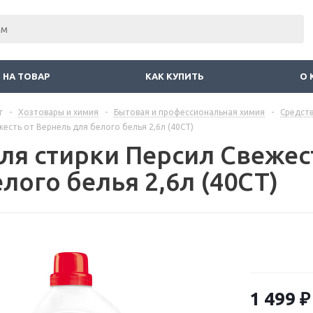
 НА ТОВАР
КАК КУПИТЬ
О 
г
-
Хозтовары и химия
-
Бытовая и профессиональная химия
-
Средств
жесть от Вернель для белого белья 2,6л (40СТ)
для стирки Персил Свежес
лого белья 2,6л (40СТ)
1 499
₽