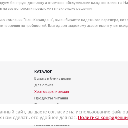
руем быструю доставку и отличное обслуживание каждого клиента. Н
ь на все вопросы и предложить наилучшие решения.
ию компании "Наш Карандаш", вы выбираете надежного партнера, кот
етворения потребностей. Благодаря широкому ассортименту, вы всегд
КАТАЛОГ
Бумага и бумизделия
Для офиса
Хозтовары и химия
Продукты питания
Техника и мебель
анный сайт, вы даете согласие на использование файлов 
Школа и творчество
нам сделать его удобнее для вас.
Политика конфиденци
Медицинские товары
Подарки и сувениры