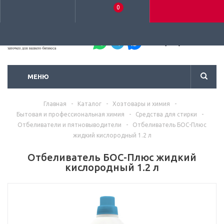
0
+7 (495) 792-93-37
МЕНЮ
Главная
-
Каталог
-
Хозтовары и химия
-
Бытовая и профессиональная химия
-
Средства для стирки
-
Отбеливатели и пятновыводители
-
Отбеливатель БОС-Плюс
жидкий кислородный 1.2 л
Отбеливатель БОС-Плюс жидкий
кислородный 1.2 л