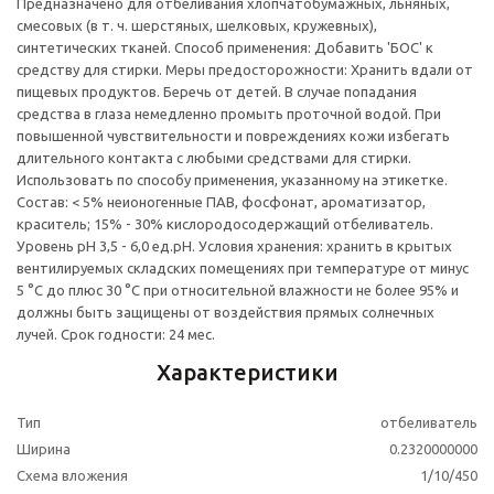
Предназначено для отбеливания хлопчатобумажных, льняных,
смесовых (в т. ч. шерстяных, шелковых, кружевных),
синтетических тканей. Способ применения: Добавить 'БОС' к
средству для стирки. Меры предосторожности: Хранить вдали от
пищевых продуктов. Беречь от детей. В случае попадания
средства в глаза немедленно промыть проточной водой. При
повышенной чувствительности и повреждениях кожи избегать
длительного контакта с любыми средствами для стирки.
Использовать по способу применения, указанному на этикетке.
Состав: < 5% неионогенные ПАВ, фосфонат, ароматизатор,
краситель; 15% - 30% кислородосодержащий отбеливатель.
Уровень pH 3,5 - 6,0 ед.рН. Условия хранения: хранить в крытых
вентилируемых складских помещениях при температуре от минус
5 °С до плюс 30 °С при относительной влажности не более 95% и
должны быть защищены от воздействия прямых солнечных
лучей. Срок годности: 24 мес.
Характеристики
Тип
отбеливатель
Ширина
0.2320000000
Схема вложения
1/10/450