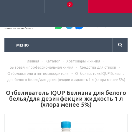
0
+7 (495) 792-93-37
МЕНЮ
Главная
-
Каталог
-
Хозтовары и химия
-
Бытовая и профессиональная химия
-
Средства для стирки
-
Отбеливатели и пятновыводители
-
Отбеливатель IQUP Белизна
для белого белья/для дезинфекции жидкость 1 л (хлора менее 5%)
Отбеливатель IQUP Белизна для белого
белья/для дезинфекции жидкость 1 л
(хлора менее 5%)