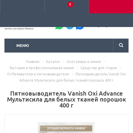
0
+7 (495) 792-93-37
МЕНЮ
Главная
-
Каталог
-
Хозтовары и химия
-
Бытовая и профессиональная химия
-
Средства для стирки
-
Отбеливатели и пятновыводители
-
Пятновыводитель Vanish Oxi
Advance Мультисила для белых тканей порошок 400 г
Пятновыводитель Vanish Oxi Advance
Мультисила для белых тканей порошок
400 г