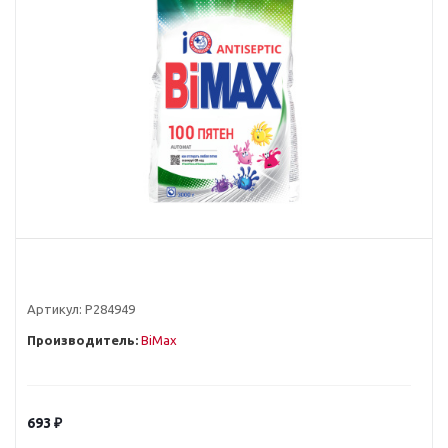
Артикул:
Р284949
Производитель:
BiMax
693
₽