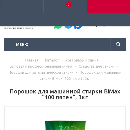
0
+7 (495) 792-93-37
МЕНЮ
Главная
-
Каталог
-
Хозтовары и химия
-
Бытовая и профессиональная химия
-
Средства для стирки
-
Порошки для автоматической стирки
-
Порошок для машинной
стирки BiMax "100 пятен", 3кг
Порошок для машинной стирки BiMax
"100 пятен", 3кг