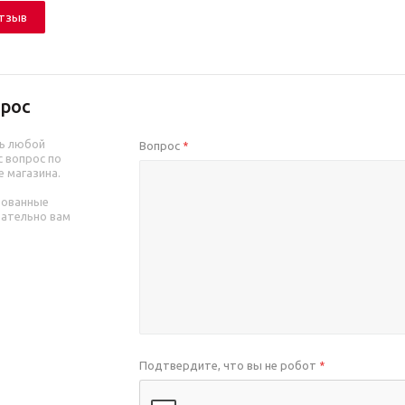
отзыв
рос
ь любой
Вопрос
*
 вопрос по
е магазина.
рованные
зательно вам
Подтвердите, что вы не робот
*