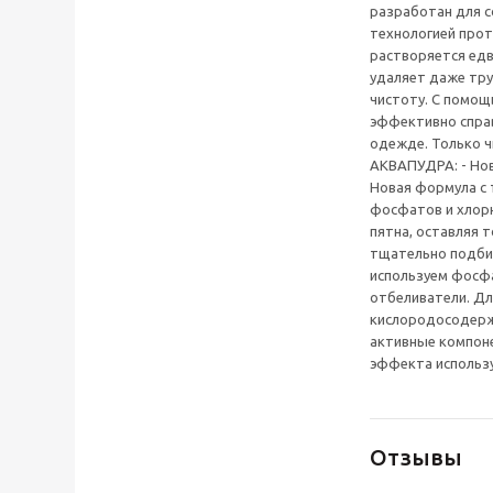
разработан для с
технологией про
растворяется едв
удаляет даже тр
чистоту. С помощ
эффективно справ
одежде. Только 
АКВАПУДРА: - Нов
Новая формула с 
фосфатов и хлор
пятна, оставляя 
тщательно подбир
используем фосфа
отбеливатели. Д
кислородосодерж
активные компон
эффекта использ
Отзывы