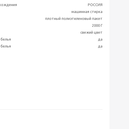
схождения
РОССИЯ
машинная стирка
плотный полиэтиленовый пакет
2000 Г
свежий цвет
 белья
да
 белья
да