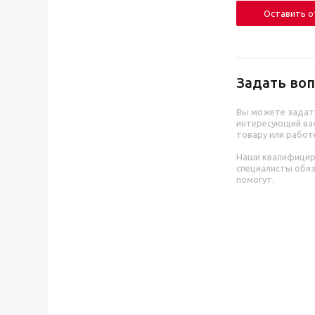
Оставить 
Задать воп
Вы можете задат
интересующий вас
товару или работ
Наши квалифици
специалисты обя
помогут.