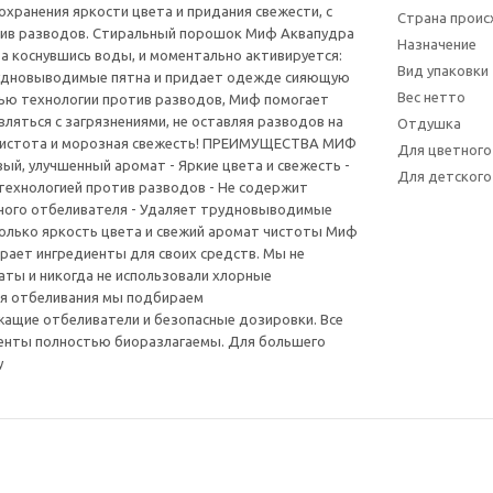
охранения яркости цвета и придания свежести, с
Страна прои
тив разводов. Стиральный порошок Миф Аквапудра
Назначение
а коснувшись воды, и моментально активируется:
Вид упаковки
удновыводимые пятна и придает одежде сияющую
Вес нетто
ью технологии против разводов, Миф помогает
ляться с загрязнениями, не оставляя разводов на
Отдушка
чистота и морозная свежесть! ПРЕИМУЩЕСТВА МИФ
Для цветного
ый, улучшенный аромат - Яркие цвета и свежесть -
Для детского
технологией против разводов - Не содержит
ного отбеливателя - Удаляет трудновыводимые
только яркость цвета и свежий аромат чистоты Миф
ает ингредиенты для своих средств. Мы не
ты и никогда не использовали хлорные
ля отбеливания мы подбираем
ащие отбеливатели и безопасные дозировки. Все
енты полностью биоразлагаемы. Для большего
у