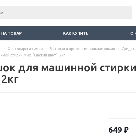
 НА ТОВАР
КАК КУПИТЬ
О 
г
-
Хозтовары и химия
-
Бытовая и профессиональная химия
-
Средств
ной стирки Миф "Свежий цвет", 2кг
ок для машинной стирк
 2кг
649
₽