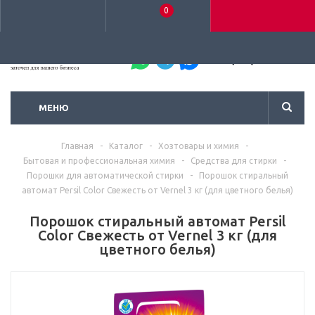
0
+7 (495) 792-93-37
МЕНЮ
Главная
-
Каталог
-
Хозтовары и химия
-
Бытовая и профессиональная химия
-
Средства для стирки
-
Порошки для автоматической стирки
-
Порошок стиральный
автомат Persil Color Свежесть от Vernel 3 кг (для цветного белья)
Порошок стиральный автомат Persil
Color Свежесть от Vernel 3 кг (для
цветного белья)