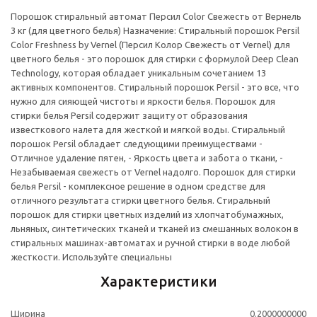
Порошок стиральный автомат Персил Color Свежесть от Вернель
3 кг (для цветного белья) Назначение: Стиральный порошок Persil
Color Freshness by Vernel (Персил Колор Свежесть от Vernel) для
цветного белья - это порошок для стирки с формулой Deep Clean
Technology, которая обладает уникальным сочетанием 13
активных компонентов. Стиральный порошок Persil - это все, что
нужно для сияющей чистоты и яркости белья. Порошок для
стирки белья Persil содержит защиту от образования
известкового налета для жесткой и мягкой воды. Стиральный
порошок Persil обладает следующими преимуществами -
Отличное удаление пятен, - Яркость цвета и забота о ткани, -
Незабываемая свежесть от Vernel надолго. Порошок для стирки
белья Persil - комплексное решение в одном средстве для
отличного результата стирки цветного белья. Стиральный
порошок для стирки цветных изделий из хлопчатобумажных,
льняных, синтетических тканей и тканей из смешанных волокон в
стиральных машинах-автоматах и ручной стирки в воде любой
жесткости. Используйте специальны
Характеристики
Ширина
0.2000000000