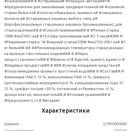
#Назначение##:# #стиральный# #порошок-автома##т#
#предназначен для замачивания, предварительной и# #основной
стирки белья из# #хлопчатобумажных, льняных и# #смешанных
волокон в# #стиральных машинах любого типа, в#
#профессиональных стиральных машинах (промышленных), для
стирки вручную##.# #Способ применения##:# #Ручная стирка:
100# #мл/100 г на# #10 л (при замачивании на# #2-3 часа##)##.#
#Машинная стирка: 1# #мерный стакан/200# #мл/150-200 г на# #5
кг белья##.## ##Рекомендованная температура стирки указана
на ярлыках текстильных изделий##.# #Меры
предосторожности##:# #беречь от# #детей, хранить вдали от#
#пищевых продуктов##.# #В# #случае попадания средства в#
#глаза немедленно промыть проточной водой##.# #Состав##:#
#анионные ПАВ 5-15 %, неионогенные ПАВ <5 %, силикаты
(антикоррозийные ингредиенты)<5 %, кальцинированная сода 15-
25 %, сульфат натрия >30 %, оптический отбеливатель <5 %,
ароматизатор, пеногаситель##.# #Условия хранения##:#
#предохранять от# #воздейс
Характеристики
Ширина
0.3950000000
Схема вложения
1/6/216