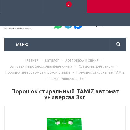
0
+7 (495) 792-93-37
МЕНЮ
Главная
-
Каталог
-
Хозтовары и химия
-
Бытовая и профессиональная химия
-
Средства для стирки
-
Порошки для автоматической стирки
-
Порошок стиральный TAMIZ
автомат универсал 3кг
Порошок стиральный TAMIZ автомат
универсал 3кг