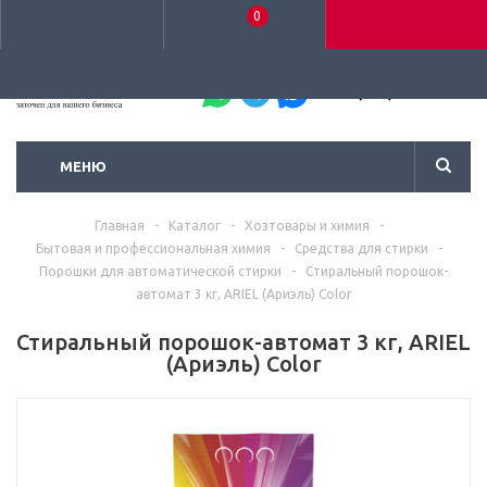
0
+7 (495) 792-93-37
МЕНЮ
Главная
-
Каталог
-
Хозтовары и химия
-
Бытовая и профессиональная химия
-
Средства для стирки
-
Порошки для автоматической стирки
-
Стиральный порошок-
автомат 3 кг, ARIEL (Ариэль) Color
Стиральный порошок-автомат 3 кг, ARIEL
(Ариэль) Color