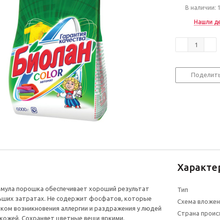
В наличии: 
Нашли д
Поделит
Характе
мула порошка обеспечивает хороший результат
Тип
льших затратах. Не содержит фосфатов, которые
Схема вложен
ком возникновения аллергии и раздражения у людей
Страна прои
 кожей. Сохраняет цветные вещи яркими.