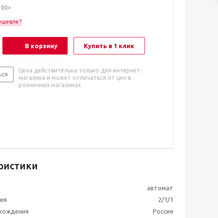
100>
ешевле?
В корзину
Купить в 1 клик
Цена действительна только для интернет-
ься
магазина и может отличаться от цен в
розничных магазинах
ристики
автомат
ия
2/1/1
схождения
Россия