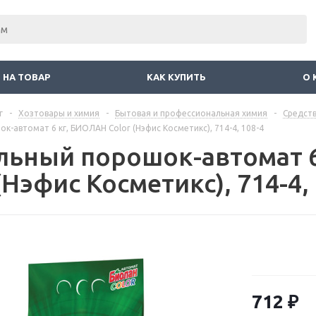
 НА ТОВАР
КАК КУПИТЬ
О 
г
-
Хозтовары и химия
-
Бытовая и профессиональная химия
-
Средств
к-автомат 6 кг, БИОЛАН Color (Нэфис Косметикс), 714-4, 108-4
льный порошок-автомат 
(Нэфис Косметикс), 714-4,
712
₽