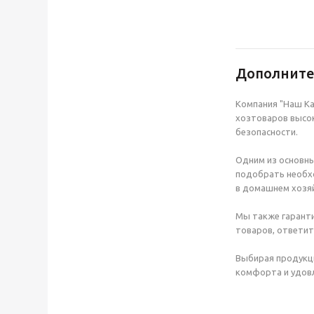
Дополнит
Компания "Наш Ка
хозтоваров высок
безопасности.
Одним из основны
подобрать необхо
в домашнем хозяй
Мы также гаранти
товаров, ответит
Выбирая продукц
комфорта и удовл