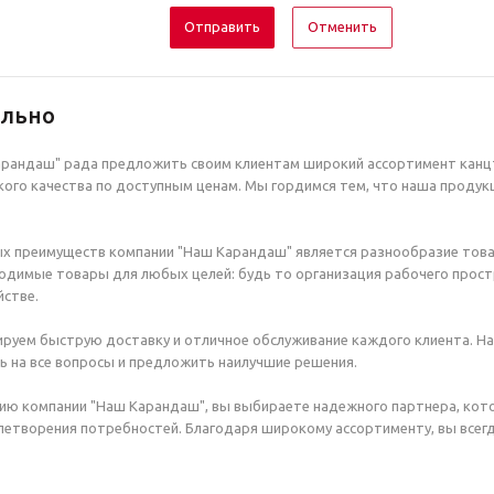
Отменить
ельно
рандаш" рада предложить своим клиентам широкий ассортимент канцт
ого качества по доступным ценам. Мы гордимся тем, что наша продук
х преимуществ компании "Наш Карандаш" является разнообразие това
димые товары для любых целей: будь то организация рабочего простр
стве.
руем быструю доставку и отличное обслуживание каждого клиента. Н
ь на все вопросы и предложить наилучшие решения.
ию компании "Наш Карандаш", вы выбираете надежного партнера, кот
етворения потребностей. Благодаря широкому ассортименту, вы всегд