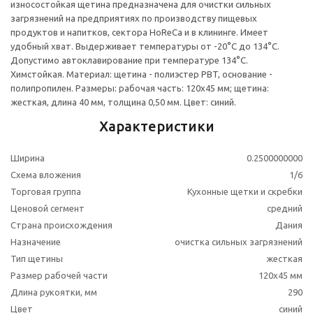
износостойкая щетина предназначена для очистки сильных
загрязнений на предприятиях по производству пищевых
продуктов и напитков, сектора HoReCa и в клининге. Имеет
удобный хват. Выдерживает температуры от -20°С до 134°С.
Допустимо автоклавирование при температуре 134°С.
Химстойкая. Материал: щетина - полиэстер РBT, основание -
полипропилен. Размеры: рабочая часть: 120х45 мм; щетина:
жесткая, длина 40 мм, толщина 0,50 мм. Цвет: синий.
Характеристики
Ширина
0.2500000000
Схема вложения
1/6
Торговая группа
Кухонные щетки и скребки
Ценовой сегмент
средний
Страна происхождения
Дания
Назначение
очистка сильных загрязнений
Тип щетины
жесткая
Размер рабочей части
120x45 мм
Длина рукоятки, мм
290
Цвет
синий