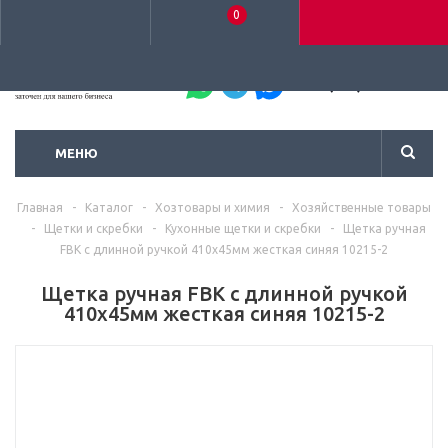
0
+7 (495) 792-93-37
МЕНЮ
Главная
-
Каталог
-
Хозтовары и химия
-
Хозяйственные товары
-
Щетки и скребки
-
Кухонные щетки и скребки
-
Щетка ручная
FBK с длинной ручкой 410х45мм жесткая синяя 10215-2
Щетка ручная FBK с длинной ручкой
410х45мм жесткая синяя 10215-2