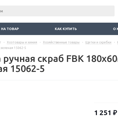
 НА ТОВАР
КАК КУПИТЬ
О 
г
-
Хозтовары и химия
-
Хозяйственные товары
-
Щетки и скребки
-
 зеленая 15062-5
 ручная скраб FBK 180х6
ая 15062-5
1 251
₽