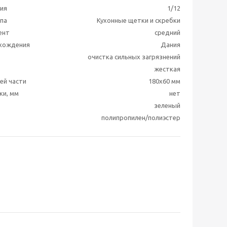
ия
1/12
ппа
Кухонные щетки и скребки
ент
средний
схождения
Дания
очистка сильных загрязнений
жесткая
ей части
180x60 мм
ки, мм
нет
зеленый
полипропилен/полиэстер