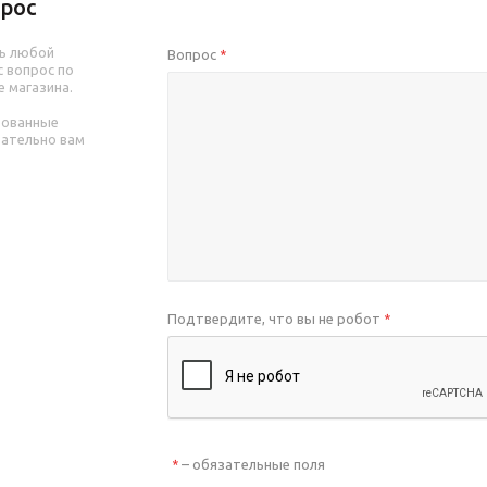
рос
ь любой
Вопрос
*
 вопрос по
е магазина.
рованные
зательно вам
Подтвердите, что вы не робот
*
– обязательные поля
*