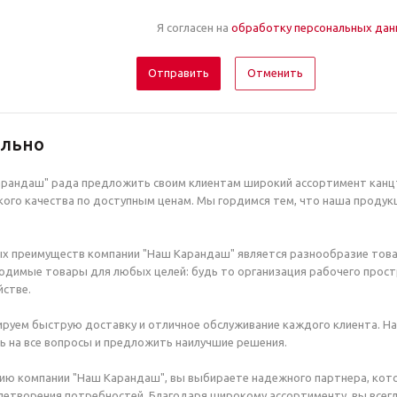
Я согласен на
обработку персональных да
Отменить
ельно
рандаш" рада предложить своим клиентам широкий ассортимент канцт
ого качества по доступным ценам. Мы гордимся тем, что наша продук
х преимуществ компании "Наш Карандаш" является разнообразие това
димые товары для любых целей: будь то организация рабочего простр
стве.
руем быструю доставку и отличное обслуживание каждого клиента. Н
ь на все вопросы и предложить наилучшие решения.
ию компании "Наш Карандаш", вы выбираете надежного партнера, кот
етворения потребностей. Благодаря широкому ассортименту, вы всегд