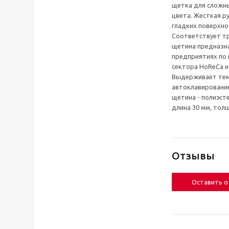
щетка для сложны
цвета. Жесткая р
гладких поверхно
Соответствует т
щетина предназна
предприятиях по 
сектора HoReCa и
Выдерживает тем
автоклавирование
щетина - полиэсте
длина 30 мм, толщ
Отзывы
Оставить 