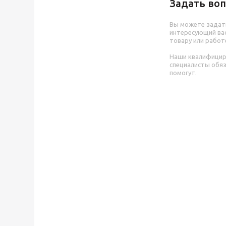
Задать воп
Вы можете задат
интересующий вас
товару или работ
Наши квалифици
специалисты обя
помогут.