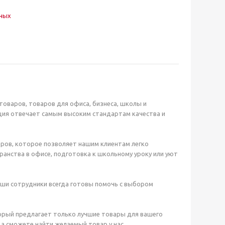
нных
оваров, товаров для офиса, бизнеса, школы и
ция отвечает самым высоким стандартам качества и
ров, которое позволяет нашим клиентам легко
анства в офисе, подготовка к школьному уроку или уют
аши сотрудники всегда готовы помочь с выбором
орый предлагает только лучшие товары для вашего
а сможете найти желаемый товар у нас.