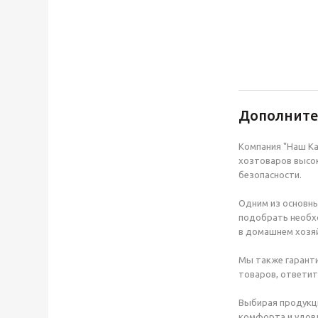
Дополнит
Компания "Наш Ка
хозтоваров высок
безопасности.
Одним из основны
подобрать необхо
в домашнем хозяй
Мы также гаранти
товаров, ответит
Выбирая продукц
комфорта и удовл