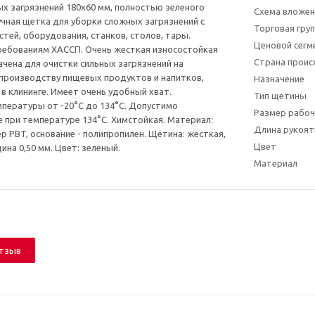
х загрязнений 180x60 мм, полностью зеленого
Схема вложен
учная щетка для уборки сложных загрязнений с
Торговая гру
стей, оборудования, станков, столов, тары.
Ценовой сегм
ребованиям ХАССП. Очень жесткая износостойкая
Страна прои
чена для очистки сильных загрязнений на
производству пищевых продуктов и напитков,
Назначение
 в клининге. Имеет очень удобный хват.
Тип щетины
пературы от -20°С до 134°С. Допустимо
Размер рабоч
 при температуре 134°С. Химстойкая. Материал:
Длина рукоят
р РBT, основание - полипропилен. Щетина: жесткая,
Цвет
ина 0,50 мм. Цвет: зеленый.
Материал
отзыв