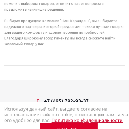
помочь с выбором товаров, ответить на все вопросы и
предложить наилучшие решения.
Выбирая продукцию компании "Наш Карандаш", вы выбираете
надежного партнера, который предлагает только лучшие товары
для вашего комфорта и удовлетворения потребностей.
Благодаря широкому ассортименту, вы всегда сможете найти
желаемый товар у нас.
+7 (495) 792-93-37
Используя данный сайт, вы даете согласие на
использование файлов cookie, помогающих нам сдела
2026 © Наш Карандаш: интернет-магазин канцелярских товаров
его удобнее для вас.
Политика конфиденциальности.
Карта сайта