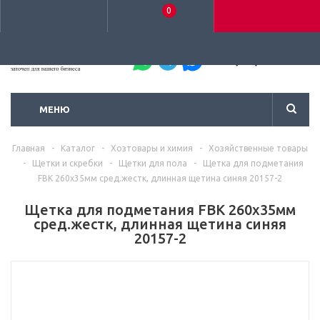
0
+7 (495) 792-93-37
МЕНЮ
Главная
-
Каталог
-
Хозтовары и химия
-
Хозяйственные товары
-
Щетки и скребки
-
Щетки для пола
-
Щетка для подметания
FBK 260х35мм сред.жестк, длинная щетина синяя 20157-2
Щетка для подметания FBK 260х35мм
сред.жестк, длинная щетина синяя
20157-2