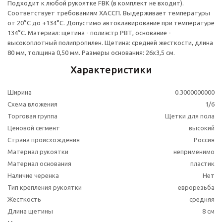
Подходит к любой рукоятке FBK (в комплект не входит).
Соответствует требованиям ХАССП. Выдерживает температуры
от 20°С до +134°С. Допустимо автоклавирование при температуре
134°С. Материал: щетина - полиэстр РВТ, основание -
высокоплотный полипропилен. Щетина: средней жесткости, длина
80 мм, толщина 0,50 мм. Размеры основания: 26х3,5 см.
Характеристики
Ширина
0.3000000000
Схема вложения
1/6
Торговая группа
Щетки для пола
Ценовой сегмент
высокий
Страна происхождения
Россия
Материал рукоятки
неприменимо
Материал основания
пластик
Наличие черенка
Нет
Тип крепления рукоятки
еврорезьба
Жесткость
средняя
Длина щетины
8 см