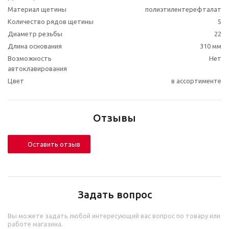
Материал щетины
полиэтилентерефталат
Количество рядов щетины
5
Диаметр резьбы
22
Длина основания
310 мм
Возможность
Нет
автоклавирования
Цвет
в ассортименте
Отзывы
Оставить отзыв
Задать вопрос
Вы можете задать любой интересующий вас вопрос по товару или
работе магазина.