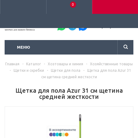
0
+7 (495) 792-93-37
МЕНЮ
Главная
-
Каталог
-
Хозтовары и химия
-
Хозяйственные товары
-
Щетки и скребки
-
Щетки для пола
-
Щетка для пола Azur 31
см щетина средней жесткости
Щетка для пола Azur 31 см щетина
средней жесткости