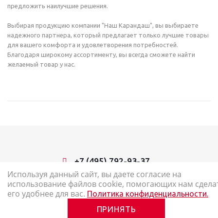
предложить наилучшие решения.
Выбирая продукцию компании "Наш Карандаш", вы выбираете
надежного партнера, который предлагает только лучшие товары
для вашего комфорта и удовлетворения потребностей.
Благодаря широкому ассортименту, вы всегда сможете найти
желаемый товар у нас.
+7 (495) 792-93-37
Используя данный сайт, вы даете согласие на
использование файлов cookie, помогающих нам сдела
2026 © Наш Карандаш: интернет-магазин канцелярских товаров
его удобнее для вас.
Политика конфиденциальности.
Карта сайта
ПРИНЯТЬ
Политика в отношении обработки персональных данных