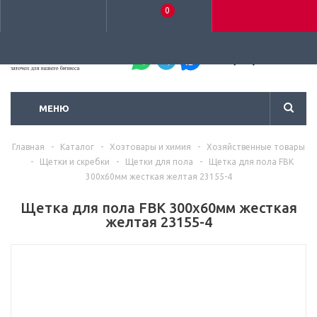
0
+7 (495) 792-93-37
МЕНЮ
Главная
-
Каталог
-
Хозтовары и химия
-
Хозяйственные товары
-
Щетки и скребки
-
Щетки для пола
-
Щетка для пола FBK
300х60мм жесткая желтая 23155-4
Щетка для пола FBK 300х60мм жесткая
желтая 23155-4