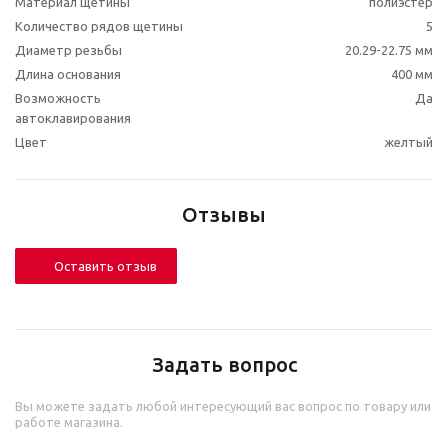
Материал щетины
полиэстер
Количество рядов щетины
5
Диаметр резьбы
20.29-22.75 мм
Длина основания
400 мм
Возможность
Да
автоклавирования
Цвет
желтый
Отзывы
Оставить отзыв
Задать вопрос
Вы можете задать любой интересующий вас вопрос по товару или
работе магазина.