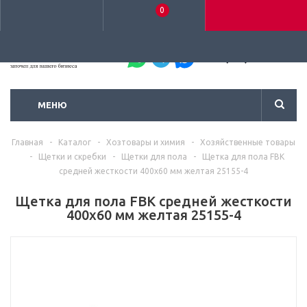
0
+7 (495) 792-93-37
МЕНЮ
Главная
-
Каталог
-
Хозтовары и химия
-
Хозяйственные товары
-
Щетки и скребки
-
Щетки для пола
-
Щетка для пола FBK
средней жесткости 400х60 мм желтая 25155-4
Щетка для пола FBK средней жесткости
400х60 мм желтая 25155-4