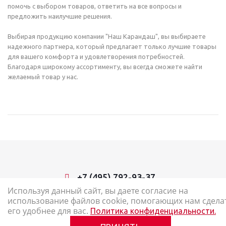
помочь с выбором товаров, ответить на все вопросы и
предложить наилучшие решения.
Выбирая продукцию компании "Наш Карандаш", вы выбираете
надежного партнера, который предлагает только лучшие товары
для вашего комфорта и удовлетворения потребностей.
Благодаря широкому ассортименту, вы всегда сможете найти
желаемый товар у нас.
+7 (495) 792-93-37
Используя данный сайт, вы даете согласие на
использование файлов cookie, помогающих нам сдела
2026 © Наш Карандаш: интернет-магазин канцелярских товаров
его удобнее для вас.
Политика конфиденциальности.
Карта сайта