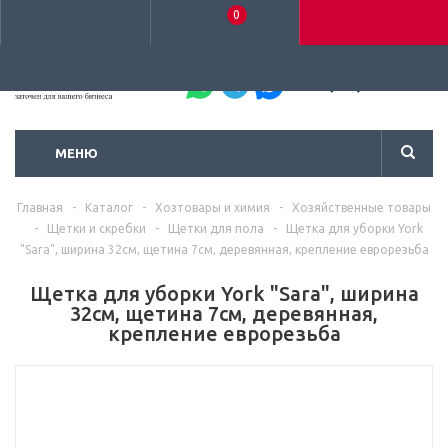
0
+7 (495) 792-93-37
МЕНЮ
Главная
-
Каталог
-
Хозтовары и химия
-
Хозяйственные товары
-
Щетки и скребки
-
Щетки для пола
-
Щетка для уборки York
"Sara", ширина 32см, щетина 7см, деревянная, крепление еврорезьба
Щетка для уборки York "Sara", ширина
32см, щетина 7см, деревянная,
крепление еврорезьба