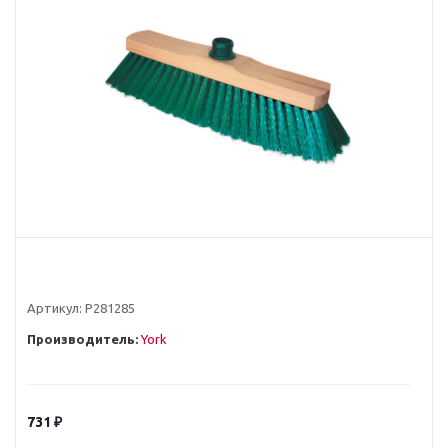
Артикул:
Р281285
Производитель:
York
731
₽