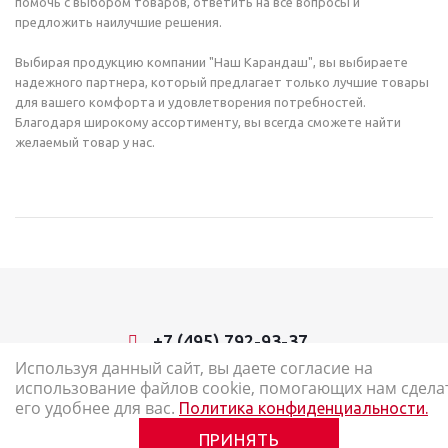
помочь с выбором товаров, ответить на все вопросы и
предложить наилучшие решения.
Выбирая продукцию компании "Наш Карандаш", вы выбираете
надежного партнера, который предлагает только лучшие товары
для вашего комфорта и удовлетворения потребностей.
Благодаря широкому ассортименту, вы всегда сможете найти
желаемый товар у нас.
+7 (495) 792-93-37
Используя данный сайт, вы даете согласие на
использование файлов cookie, помогающих нам сдела
2026 © Наш Карандаш: интернет-магазин канцелярских товаров
его удобнее для вас.
Политика конфиденциальности.
Карта сайта
ПРИНЯТЬ