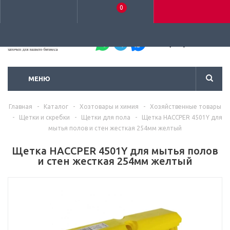
0
+7 (495) 792-93-37
МЕНЮ
Главная
-
Каталог
-
Хозтовары и химия
-
Хозяйственные товары
-
Щетки и скребки
-
Щетки для пола
-
Щетка HACCPER 4501Y для
мытья полов и стен жесткая 254мм желтый
Щетка HACCPER 4501Y для мытья полов
и стен жесткая 254мм желтый