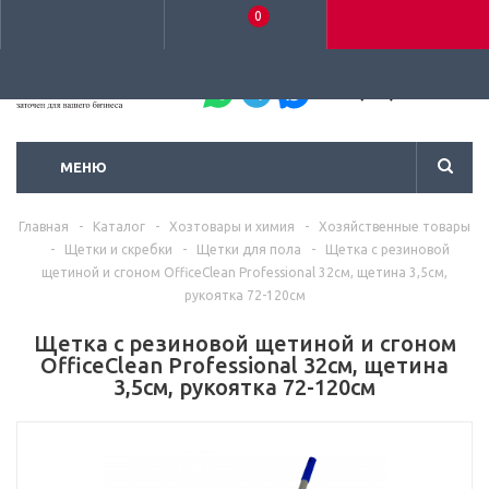
0
+7 (495) 792-93-37
МЕНЮ
Главная
-
Каталог
-
Хозтовары и химия
-
Хозяйственные товары
-
Щетки и скребки
-
Щетки для пола
-
Щетка с резиновой
щетиной и сгоном OfficeClean Professional 32см, щетина 3,5см,
рукоятка 72-120см
Щетка с резиновой щетиной и сгоном
OfficeClean Professional 32см, щетина
3,5см, рукоятка 72-120см