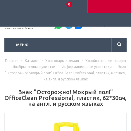
0
+7 (495) 792-93-37
МЕНЮ
Главная
-
Каталог
-
Хозтовары и химия
-
Хозяйственные товары
-
Швабры, сгоны, рукоятки
-
Информационные указатели
-
Знак
"Осторожно! Мокрый пол!" OfficeClean Professional, пластик, 62*30см,
на англ. и русском языках
Знак "Осторожно! Мокрый пол!"
OfficeClean Professional, пластик, 62*30см,
на англ. и русском языках