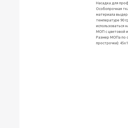
Насадка для проф
Особопрочная тка
материала выдерж
температуре 90 г
использоваться н
МОП с цветовой ин
Размер МОПа по о
прострочки): 45x1