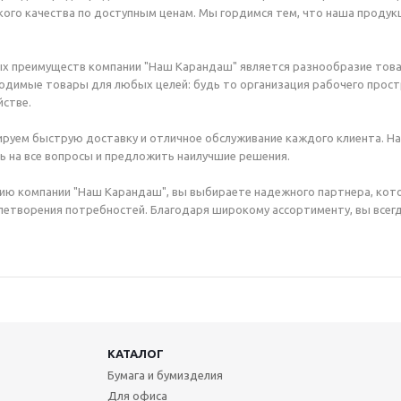
ого качества по доступным ценам. Мы гордимся тем, что наша продук
х преимуществ компании "Наш Карандаш" является разнообразие това
димые товары для любых целей: будь то организация рабочего простр
стве.
руем быструю доставку и отличное обслуживание каждого клиента. Н
ь на все вопросы и предложить наилучшие решения.
ию компании "Наш Карандаш", вы выбираете надежного партнера, кот
етворения потребностей. Благодаря широкому ассортименту, вы всегд
КАТАЛОГ
Бумага и бумизделия
Для офиса