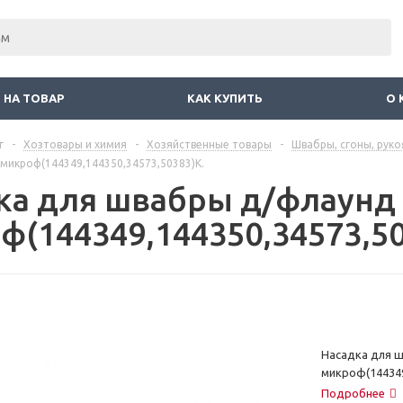
 НА ТОВАР
КАК КУПИТЬ
О 
г
-
Хозтовары и химия
-
Хозяйственные товары
-
Швабры, сгоны, руко
микроф(144349,144350,34573,50383)К.
ка для швабры д/флаунд
ф(144349,144350,34573,50
Насадка для 
микроф(144349
Подробнее