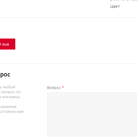
Цвет
отзыв
рос
ь любой
Вопрос
*
 вопрос по
е магазина.
рованные
зательно вам