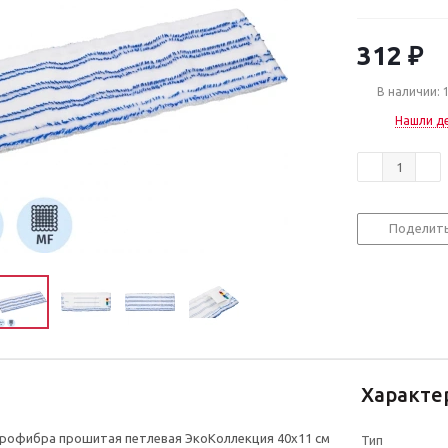
312
₽
В наличии: 
Нашли д
Поделит
Характе
рофибра прошитая петлевая ЭкоКоллекция 40x11 см
Тип