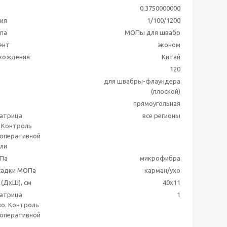
0.3750000000
ия
1/100/1200
ппа
МОПы для швабр
ент
эконом
схождения
Китай
120
для швабры-флаундера
(плоской)
прямоугольная
матрица
все регионы
 Контроль
 оперативной
ли
Па
микрофибра
садки МОПа
карман/ухо
(ДхШ), см
40x11
матрица
1
о. Контроль
 оперативной