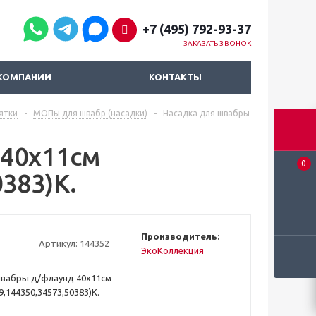
+7 (495) 792-93-37
ЗАКАЗАТЬ ЗВОНОК
КОМПАНИИ
КОНТАКТЫ
ятки
-
МОПы для швабр (насадки)
-
Насадка для швабры
 40х11см
0
383)К.
Производитель:
Артикул:
144352
ЭкоКоллекция
швабры д/флаунд 40х11см
,144350,34573,50383)К.