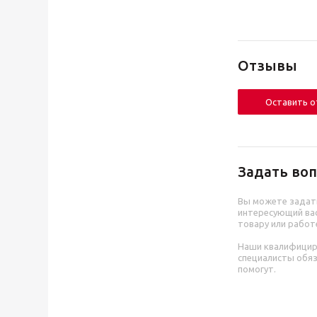
Отзывы
Оставить 
Задать воп
Вы можете задат
интересующий вас
товару или работ
Наши квалифици
специалисты обя
помогут.