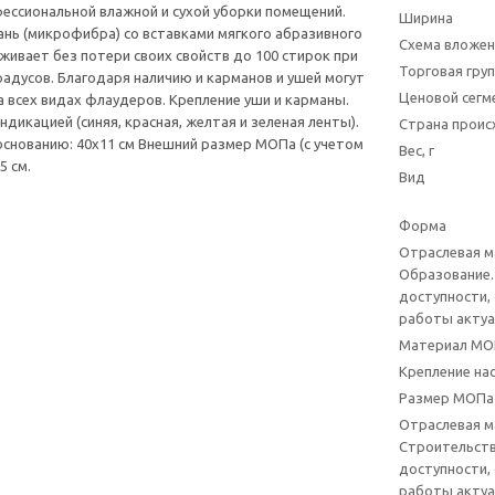
ессиональной влажной и сухой уборки помещений.
Ширина
нь (микрофибра) со вставками мягкого абразивного
Схема вложен
ивает без потери своих свойств до 100 стирок при
Торговая гру
радусов. Благодаря наличию и карманов и ушей могут
Ценовой сегм
а всех видах флаудеров. Крепление уши и карманы.
дикацией (синяя, красная, желтая и зеленая ленты).
Страна прои
снованию: 40x11 см Внешний размер МОПа (с учетом
Вес, г
5 см.
Вид
Форма
Отраслевая 
Образование.
доступности,
работы актуа
Материал МО
Крепление на
Размер МОПа 
Отраслевая 
Строительств
доступности,
работы актуа