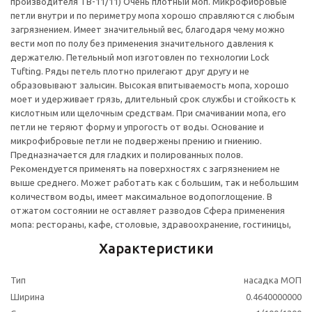
производителя ТВ-11/11) Очень плотный моп. Микрофибровые
петли внутри и по периметру мопа хорошо справляются с любым
загрязнением. Имеет значительный вес, благодаря чему можно
вести моп по полу без применения значительного давления к
держателю. Петельный моп изготовлен по технологии Lock
Tufting. Ряды петель плотно прилегают друг другу и не
образовывают залысин. Высокая впитываемость мопа, хорошо
моет и удерживает грязь, длительный срок службы и стойкость к
кислотным или щелочным средствам. При смачивании мопа, его
петли не теряют форму и упрогость от воды. Основание и
микрофибровые петли не подвержены прению и гниению.
Предназначается для гладких и полированных полов.
Рекомендуется применять на поверхностях с загрязнением не
выше среднего. Может работать как с большим, так и небольшим
количеством воды, имеет максимальное водопоглощение. В
отжатом состоянии не оставляет разводов Сфера применения
мопа: рестораны, кафе, столовые, здравоохранение, гостиницы,
Характеристики
Тип
насадка МОП
Ширина
0.4640000000