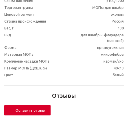
Схема вложения
1/100/1200
Торговая группа
МОПы для швабр
Ценовой сегмент
эконом
Страна происхождения
Россия
Вес, г
130
Вид
для швабры-флаундера
(плоской)
Форма
прямоугольная
Материал МОПа
микрофибра
Крепление насадки МОПа
карман/ухо
Размер МОПа (ДхШ), см
40x13
Цвет
белый
Отзывы
Оставить отзыв