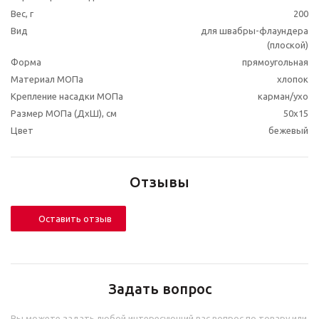
Вес, г
200
Вид
для швабры-флаундера
(плоской)
Форма
прямоугольная
Материал МОПа
хлопок
Крепление насадки МОПа
карман/ухо
Размер МОПа (ДхШ), см
50x15
Цвет
бежевый
Отзывы
Оставить отзыв
Задать вопрос
Вы можете задать любой интересующий вас вопрос по товару или