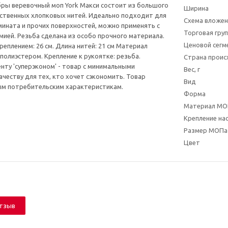
ры веревочный моп York Макси состоит из большого
Ширина
ственных хлопковых нитей. Идеально подходит для
Схема вложен
мината и прочих поверхностей, можно применять с
Торговая гру
мией. Резьба сделана из особо прочного материала.
Ценовой сегм
реплением: 26 см. Длина нитей: 21 см Материал
 полиэстером. Крепление к рукоятке: резьба.
Страна прои
енту 'суперэконом' - товар с минимальными
Вес, г
ачеству для тех, кто хочет сэкономить. Товар
Вид
ым потребительским характеристикам.
Форма
Материал МО
Крепление на
Размер МОПа 
Цвет
отзыв