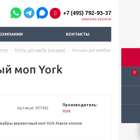
+7 (495) 792-93-37
ЗАКАЗАТЬ ЗВОНОК
КОМПАНИИ
КОНТАКТЫ
ятки
-
МОПы для швабр (насадки)
-
Насадка для швабры
й моп York
0
Производитель:
Артикул:
937492
York
вабры веревочный моп York Макси хлопок