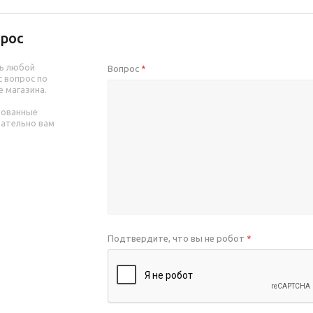
рос
ь любой
Вопрос
*
 вопрос по
е магазина.
рованные
зательно вам
Подтвердите, что вы не робот
*