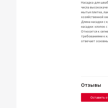
Насадка для шваб
числа высококаче
мытья плитки, ла
хозяйственной хи
Длина насадки с к
насадки: хлопок с
Относится к сегм
требованиями к к
отвечает основн
Отзывы
Оставить 