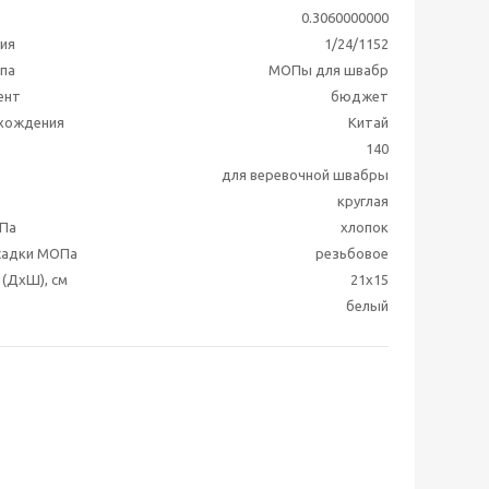
0.3060000000
ия
1/24/1152
ппа
МОПы для швабр
ент
бюджет
схождения
Китай
140
для веревочной швабры
круглая
Па
хлопок
садки МОПа
резьбовое
(ДхШ), см
21x15
белый