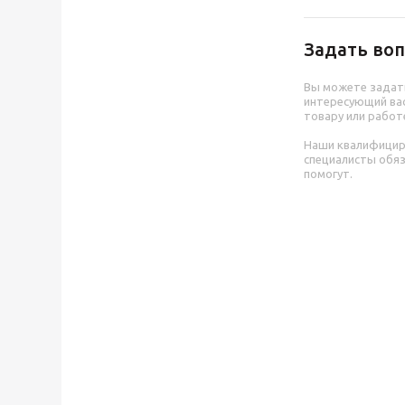
Задать воп
Вы можете задат
интересующий вас
товару или работ
Наши квалифици
специалисты обя
помогут.