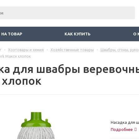
 НА ТОВАР
КАК КУПИТЬ
О 
г
-
Хозтовары и химия
-
Хозяйственные товары
-
Швабры, сгоны, руко
ork Макси хлопок
ка для швабры веревочны
 хлопок
Насадка для ш
Подробнее