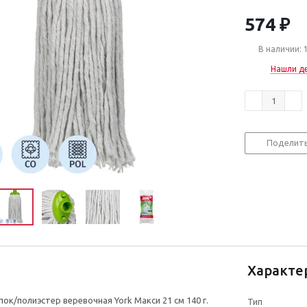
574
₽
В наличии: 
Нашли д
Поделит
Характе
ок/полиэстер веревочная York Макси 21 см 140 г.
Тип