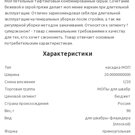
Моп петельный тафтинговый комбинированный серый. Сочетание
бежевой и серой пряжи делает моп менее марким при длительной
эксплуатации. Отлично зарекомендовал себя при длительной
эксплуатации на генеральных уборках после стройки, а так же
регулярной уборки методом замачивания. Относится к сегменту ?
суперэконом? - товар с минимальными требованиями к качеству
для тех, кто хочет сэкономить. Товар отвечает основным
потребительским характеристикам.
Характеристики
Тип
насадка МОП
Ширина
20.0000000000
Схема вложения
1/20
Торговая группа
МОПы для швабр
Ценовой сегмент
бюджет
Страна происхождения
Россия
Вес, г
90
Вид
для швабры-флаундера
(плоской)
Форма
прямоугольная