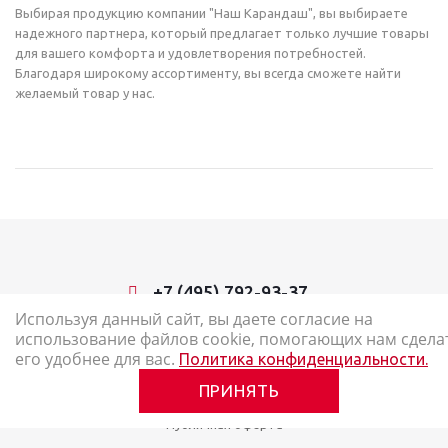
Выбирая продукцию компании "Наш Карандаш", вы выбираете
надежного партнера, который предлагает только лучшие товары
для вашего комфорта и удовлетворения потребностей.
Благодаря широкому ассортименту, вы всегда сможете найти
желаемый товар у нас.
+7 (495) 792-93-37
Используя данный сайт, вы даете согласие на
использование файлов cookie, помогающих нам сдела
2026 © Наш Карандаш: интернет-магазин канцелярских товаров
его удобнее для вас.
Политика конфиденциальности.
Карта сайта
ПРИНЯТЬ
Политика в отношении обработки персональных данных
Публичная оферта