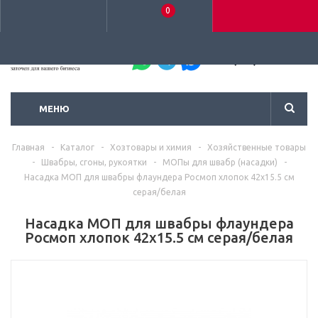
0
+7 (495) 792-93-37
МЕНЮ
Главная
-
Каталог
-
Хозтовары и химия
-
Хозяйственные товары
-
Швабры, сгоны, рукоятки
-
МОПы для швабр (насадки)
-
Насадка МОП для швабры флаундера Росмоп хлопок 42х15.5 см
серая/белая
Насадка МОП для швабры флаундера
Росмоп хлопок 42х15.5 см серая/белая