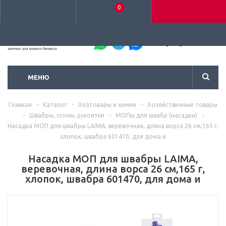
0
+7 (495) 792-93-37
МЕНЮ
Главная
-
Каталог
-
Хозтовары и химия
-
Хозяйственные товары
-
Швабры, сгоны, рукоятки
-
МОПы для швабр (насадки)
-
Насадка МОП для швабры LAIMA, веревочная, длина ворса 26 см,165 г,
хлопок, швабра 601470, для дома и
Насадка МОП для швабры LAIMA,
веревочная, длина ворса 26 см,165 г,
хлопок, швабра 601470, для дома и