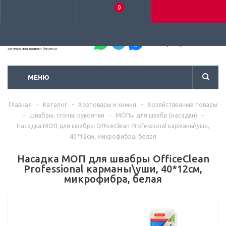
0
+7 (495) 792-93-37
МЕНЮ
Главная
-
Каталог
-
Хозтовары и химия
-
Хозяйственные товары
-
Швабры, сгоны, рукоятки
-
МОПы для швабр (насадки)
-
Насадка МОП для швабры OfficeClean Professional карманы\уши,
40*12см, микрофибра, белая
Насадка МОП для швабры OfficeClean
Professional карманы\уши, 40*12см,
микрофибра, белая