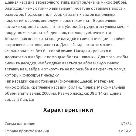
Данная насадка веревочного типа, изготовлена из микрофибры,
благодаря чему отлично впитывает, моет, не оставляет ворса и
разводов. Подходит для уборки разных видов напольных
покрытий: кафель, линолеум, паркет, ламинат. Веревочные
насадки хорошо справляются с уборкой труднодоступных мест -
вокруг ножек кроватей, диванов, столов, тумбочек и т.д.
Абразивная вставка на конце насадки отлично очищает стойкие
загрязнения на поверхности. Данный вид насадок может
использоваться без бытовой химии. Насадка крепится к
держателю швабры с помощью болта-шпильки. Для того чтобы
сменить насадку, необходимо взяться за абразивную синюю
вставку на швабре и открутить ее по резьбе и открепить хомут,
который фиксирует насадку.
Тип насадки: самоотжимная (скручивающаяся). Материал:
микрофибра. Крепление насадки: болт-шпилька. Максимальный
объем впитывания: 2000 мл. Размер насадки: 38 х 14 см. Длина
ворса: 38 см. Цв
Характеристики
Схема вложения
1/2/24
Страна происхождения
КИТАЙ