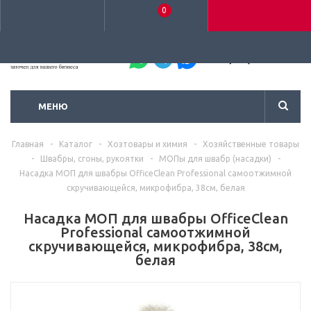
0
+7 (495) 792-93-37
МЕНЮ
Главная
-
Каталог
-
Хозтовары и химия
-
Хозяйственные товары
-
Швабры, сгоны, рукоятки
-
МОПы для швабр (насадки)
-
Насадка МОП для швабры OfficeClean Professional самоотжимной
скручивающейся, микрофибра, 38см, белая
Насадка МОП для швабры OfficeClean
Professional самоотжимной
скручивающейся, микрофибра, 38см,
белая