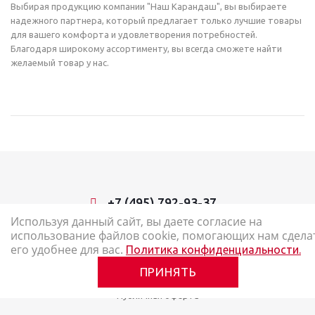
Выбирая продукцию компании "Наш Карандаш", вы выбираете
надежного партнера, который предлагает только лучшие товары
для вашего комфорта и удовлетворения потребностей.
Благодаря широкому ассортименту, вы всегда сможете найти
желаемый товар у нас.
+7 (495) 792-93-37
Используя данный сайт, вы даете согласие на
использование файлов cookie, помогающих нам сдела
2026 © Наш Карандаш: интернет-магазин канцелярских товаров
его удобнее для вас.
Политика конфиденциальности.
Карта сайта
ПРИНЯТЬ
Политика в отношении обработки персональных данных
Публичная оферта