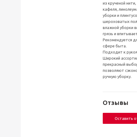
из крученой нити,
кафеля, линолеум
уборки и плинтусо
шероховатых пола
влажной уборки в
грязь и впитывает
Рекомендуется дл
сфере быта.
Подходит к рукоят
Широкий ассортим
прекрасный выбор
позволяют сэконо
ручную уборку.
Отзывы
Оставить 