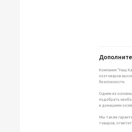
Дополнит
Компания "Наш Ка
хозтоваров высок
безопасности.
Одним из основны
подобрать необхо
в домашнем хозяй
Мы также гаранти
товаров, ответит