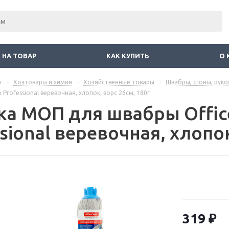
 НА ТОВАР
КАК КУПИТЬ
О 
г
-
Хозтовары и химия
-
Хозяйственные товары
-
Швабры, сгоны, руко
 Professional веревочная, хлопок, ворс 26см, 180г
ка МОП для швабры Offic
sional веревочная, хлопок
319
₽