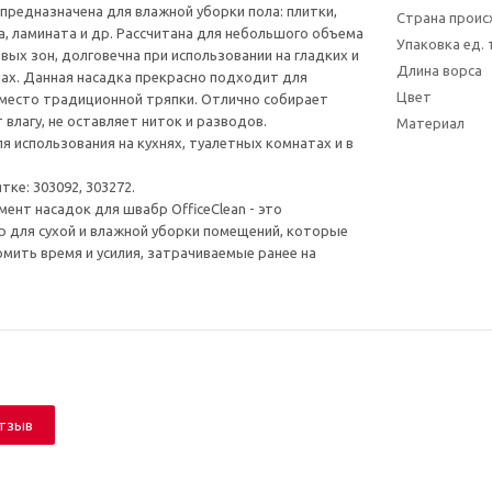
 предназначена для влажной уборки пола: плитки,
Страна прои
а, ламината и др. Рассчитана для небольшого объема
Упаковка ед.
вых зон, долговечна при использовании на гладких и
Длина ворса
х. Данная насадка прекрасно подходит для
Цвет
место традиционной тряпки. Отлично собирает
 влагу, не оставляет ниток и разводов.
Материал
я использования на кухнях, туалетных комнатах и в
ке: 303092, 303272.
ент насадок для швабр OfficeClean - это
 для сухой и влажной уборки помещений, которые
мить время и усилия, затрачиваемые ранее на
отзыв