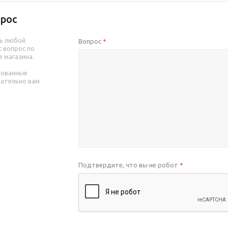
рос
ь любой
Вопрос
*
 вопрос по
е магазина.
рованные
зательно вам
Подтвердите, что вы не робот
*