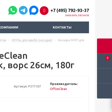
+7 (495) 792-93-37
ЗАКАЗАТЬ ЗВОНОК
КОМПАНИИ
КОНТАКТЫ
ятки
-
МОПы для швабр (насадки)
-
Насадка МОП для
eClean
0
, ворс 26см, 180г
Производитель:
Артикул:
Р271107
OfficeClean