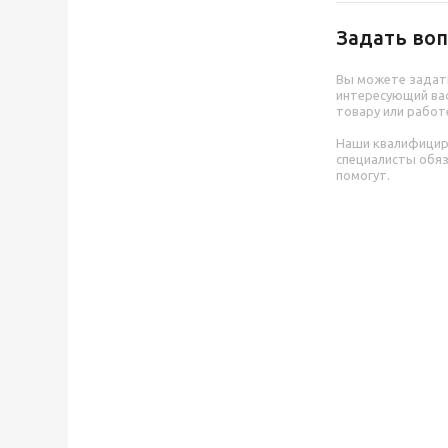
Задать воп
Вы можете задат
интересующий вас
товару или работ
Наши квалифици
специалисты обя
помогут.