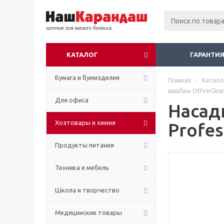
КАТАЛОГ
ГАРАНТИЯ
Бумага и бумизделия
Главная
-
Катало
швабры OfficeClean
Для офиса
Насад
Хозтовары и химия
Profes
Продукты питания
Техника и мебель
Школа и творчество
Медицинские товары