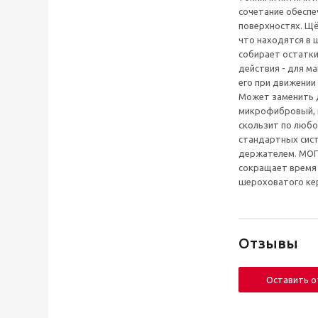
сочетание обесп
поверхностях. Щё
что находятся в 
собирает остатки
действия - для м
его при движении
Может заменить 
микрофибровый, и
скользит по любо
стандартных сист
держателем. МОП 
сокращает время 
шероховатого кер
Отзывы
Оставить 