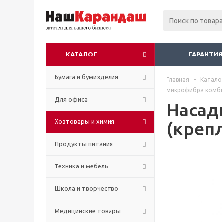
КАТАЛОГ
ГАРАНТИЯ
Бумага и бумизделия
Главная
-
Катало
микрофибра комби
Для офиса
Насад
Хозтовары и химия
(креп
Продукты питания
Техника и мебель
Школа и творчество
Медицинские товары