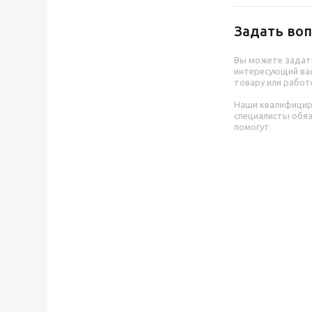
Задать воп
Вы можете задат
интересующий вас
товару или работ
Наши квалифици
специалисты обя
помогут.