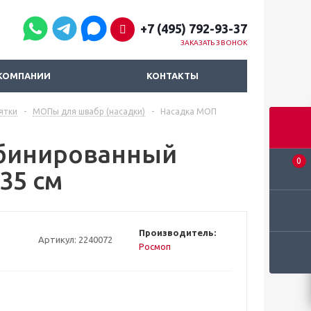
+7 (495) 792-93-37
ЗАКАЗАТЬ ЗВОНОК
КОМПАНИИ
КОНТАКТЫ
ятки
-
МОПы для швабр (насадки)
-
Насадка МОП
бинированный
0
35 см
Производитель:
Артикул:
2240072
Росмоп