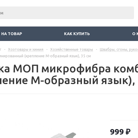
 НА ТОВАР
КАК КУПИТЬ
О 
г
-
Хозтовары и химия
-
Хозяйственные товары
-
Швабры, сгоны, руко
нированный (крепление М-образный язык), 35 см
ка МОП микрофибра ком
ление М-образный язык), 
999
₽