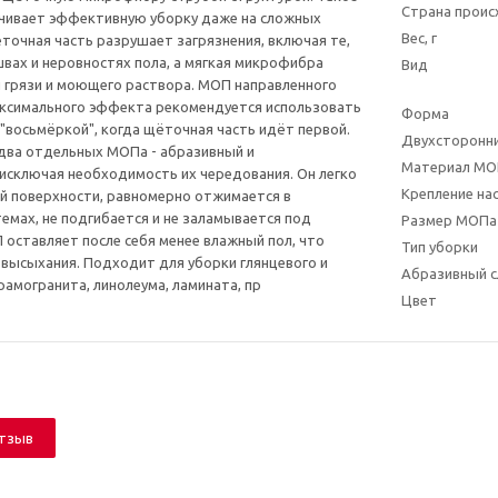
Страна прои
ечивает эффективную уборку даже на сложных
Вес, г
точная часть разрушает загрязнения, включая те,
швах и неровностях пола, а мягкая микрофибра
Вид
 грязи и моющего раствора. МОП направленного
аксимального эффекта рекомендуется использовать
Форма
 "восьмёркой", когда щёточная часть идёт первой.
Двухсторонн
два отдельных МОПа - абразивный и
Материал МО
сключая необходимость их чередования. Он легко
Крепление на
й поверхности, равномерно отжимается в
емах, не подгибается и не заламывается под
Размер МОПа 
оставляет после себя менее влажный пол, что
Тип уборки
высыхания. Подходит для уборки глянцевого и
Абразивный с
амогранита, линолеума, ламината, пр
Цвет
отзыв