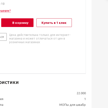
< 10
ешевле?
В корзину
Купить в 1 клик
Цена действительна только для интернет-
ься
магазина и может отличаться от цен в
розничных магазинах
ристики
22.000
ия
1
ппа
МОПы для швабр