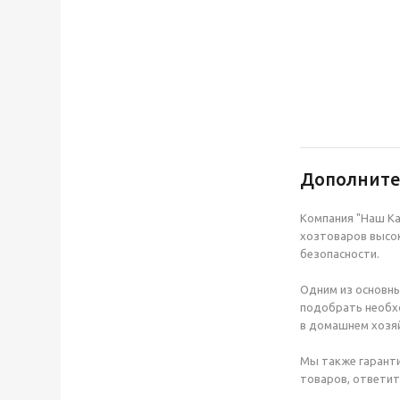
Дополнит
Компания "Наш Ка
хозтоваров высок
безопасности.
Одним из основны
подобрать необхо
в домашнем хозяй
Мы также гаранти
товаров, ответит