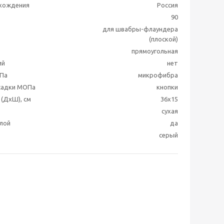
схождения
Россия
90
для швабры-флаундера
(плоской)
прямоугольная
ий
нет
Па
микрофибра
садки МОПа
кнопки
(ДхШ), см
36x15
сухая
лой
да
серый