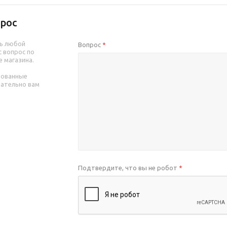
рос
ь любой
Вопрос
*
 вопрос по
е магазина.
рованные
зательно вам
Подтвердите, что вы не робот
*