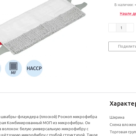
В наличии: 
Нашли д
Поделит
Характе
 швабры-флаундера (плоской) Росмоп микрофибра
Ширина
серая Комбинированный МОП из микрофибры. Он
Схема вложен
а волокон: белую универсальную микрофибру с
Торговая гру
 щёточную микрофибру с грубой структурой. Такое