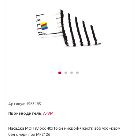
Артикул:
1563185
Производитель:
A-VM
Насадка МОП плоск 40х16 см микроф+жестк абр ухо+карм
бел с черн пол MF2126