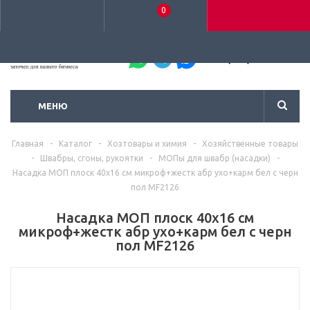
0
+7 (495) 792-93-37
МЕНЮ
Главная
-
Каталог
-
Хозтовары и химия
-
Хозяйственные товары
-
Швабры, сгоны, рукоятки
-
МОПы для швабр (насадки)
-
Насадка МОП плоск 40х16 см микроф+жестк абр ухо+карм бел с черн
пол MF2126
Насадка МОП плоск 40х16 см
микроф+жестк абр ухо+карм бел с черн
пол MF2126