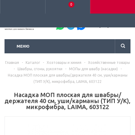
0
+7 (495) 792-93-37
МЕНЮ
Главная
-
Каталог
-
Хозтовары и химия
-
Хозяйственные товары
-
Швабры, сгоны, рукоятки
-
МОПы для швабр (насадки)
-
Насадка МОП плоская для швабры/держателя 40 см, уши/карманы
(ТИП У/К), микрофибра, LAIMA, 603122
Насадка МОП плоская для швабры/
держателя 40 см, уши/карманы (ТИП У/К),
микрофибра, LAIMA, 603122