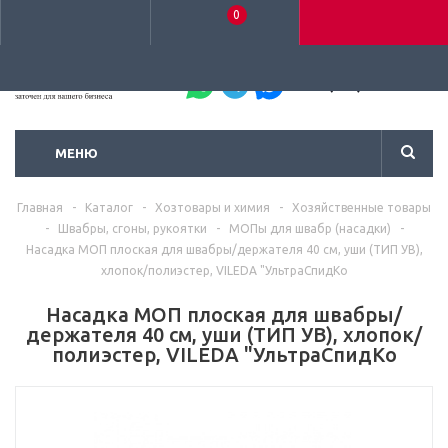
0
+7 (495) 792-93-37
МЕНЮ
Главная
-
Каталог
-
Хозтовары и химия
-
Хозяйственные товары
-
Швабры, сгоны, рукоятки
-
МОПы для швабр (насадки)
-
Насадка МОП плоская для швабры/держателя 40 см, уши (ТИП УВ),
хлопок/полиэстер, VILEDA "УльтраСпидКо
Насадка МОП плоская для швабры/
держателя 40 см, уши (ТИП УВ), хлопок/
полиэстер, VILEDA "УльтраСпидКо