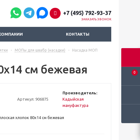
+7 (495) 792-93-37
ЗАКАЗАТЬ ЗВОНОК
КОМПАНИИ
КОНТАКТЫ
ятки
-
МОПы для швабр (насадки)
-
Насадка МОП
0x14 см бежевая
0
Производитель:
Артикул:
906875
Кадыйская
мануфактура
лоская хлопок 80x14 см бежевая