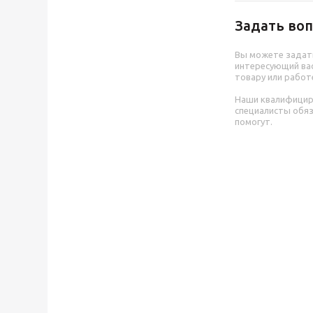
Задать воп
Вы можете задат
интересующий вас
товару или работ
Наши квалифици
специалисты обя
помогут.