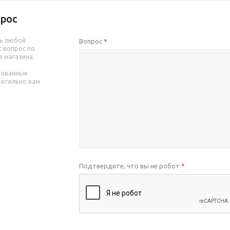
рос
ь любой
Вопрос
*
 вопрос по
е магазина.
рованные
зательно вам
Подтвердите, что вы не робот
*