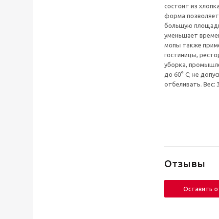
состоит из хлопк
форма позволяет 
большую площадь
уменьшает време
мопы также приме
гостиницы, ресто
уборка, промышле
до 60° С; не допу
отбеливать. Вес: 
Отзывы
Оставить 