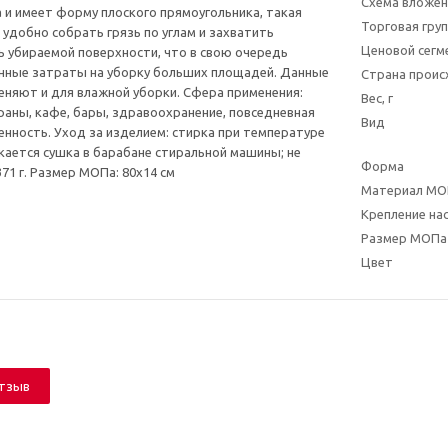
Схема вложен
а и имеет форму плоского прямоугольника, такая
Торговая гру
удобно собрать грязь по углам и захватить
Ценовой сегм
 убираемой поверхности, что в свою очередь
нные затраты на уборку больших площадей. Данные
Страна прои
няют и для влажной уборки. Сфера применения:
Вес, г
раны, кафе, бары, здравоохранение, повседневная
Вид
нность. Уход за изделием: стирка при температуре
скается сушка в барабане стиральной машины; не
Форма
371 г. Размер МОПа: 80x14 см
Материал МО
Крепление на
Размер МОПа 
Цвет
отзыв