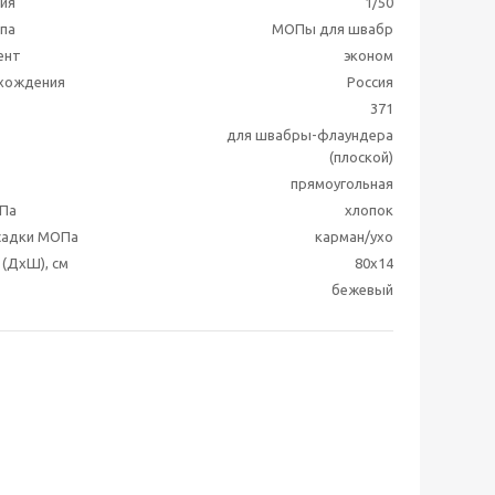
ия
1/50
ппа
МОПы для швабр
ент
эконом
схождения
Россия
371
для швабры-флаундера
(плоской)
прямоугольная
Па
хлопок
садки МОПа
карман/ухо
(ДхШ), см
80x14
бежевый