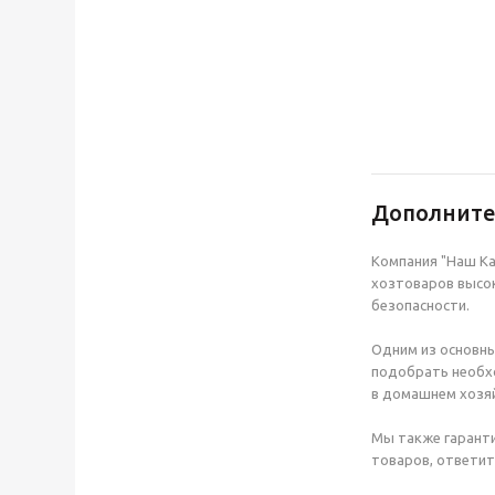
Дополнит
Компания "Наш Ка
хозтоваров высок
безопасности.
Одним из основны
подобрать необхо
в домашнем хозяй
Мы также гаранти
товаров, ответит