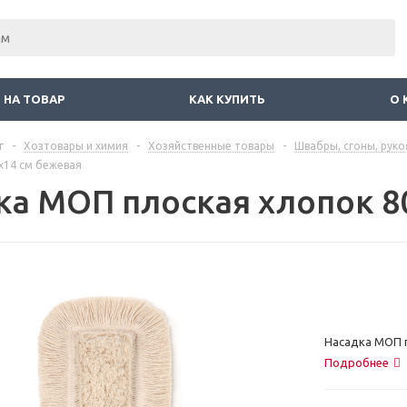
 НА ТОВАР
КАК КУПИТЬ
О 
г
-
Хозтовары и химия
-
Хозяйственные товары
-
Швабры, сгоны, руко
x14 см бежевая
ка МОП плоская хлопок 8
Насадка МОП п
Подробнее