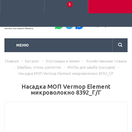
0
+7 (495) 792-93-37
МЕНЮ
Главная
-
Каталог
-
Хозтовары и химия
-
Хозяйственные товары
-
Швабры, сгоны, рукоятки
-
МОПы для швабр (насадки)
-
Насадка МОП Vermop Element микроволокно 8392_Г/Г
Насадка МОП Vermop Element
микроволокно 8392_Г/Г