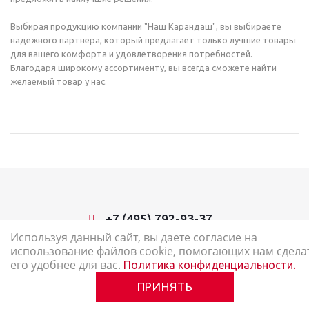
Выбирая продукцию компании "Наш Карандаш", вы выбираете
надежного партнера, который предлагает только лучшие товары
для вашего комфорта и удовлетворения потребностей.
Благодаря широкому ассортименту, вы всегда сможете найти
желаемый товар у нас.
+7 (495) 792-93-37
Используя данный сайт, вы даете согласие на
использование файлов cookie, помогающих нам сдела
2026 © Наш Карандаш: интернет-магазин канцелярских товаров
его удобнее для вас.
Политика конфиденциальности.
Карта сайта
ПРИНЯТЬ
Политика в отношении обработки персональных данных