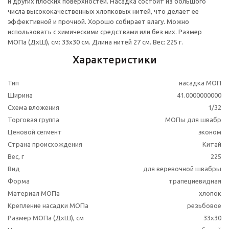
и других плоских поверхностей. Насадка состоит из большого
числа высококачественных хлопковых нитей, что делает ее
эффективной и прочной. Хорошо собирает влагу. Можно
использовать с химическими средствами или без них. Размер
МОПа (ДхШ), см: 33x30 см. Длина нитей 27 см. Вес: 225 г.
Характеристики
Тип
насадка МОП
Ширина
41.0000000000
Схема вложения
1/32
Торговая группа
МОПы для швабр
Ценовой сегмент
эконом
Страна происхождения
Китай
Вес, г
225
Вид
для веревочной швабры
Форма
трапециевидная
Материал МОПа
хлопок
Крепление насадки МОПа
резьбовое
Размер МОПа (ДхШ), см
33x30