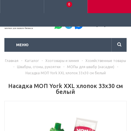
0
+7 (495) 792-93-37
МЕНЮ
Главная
-
Каталог
-
Хозтовары и химия
-
Хозяйственные товары
-
Швабры, сгоны, рукоятки
-
МОПы для швабр (насадки)
-
Насадка МОП York XXL хлопок 33x30 см белый
Насадка МОП York XXL хлопок 33x30 см
белый