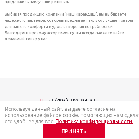
предложить наилучшие решения.
Выбирая продукцию компании "Наш Карандаш", вы выбираете
надежного партнера, который предлагает только лучшие товары
для вашего комфорта и удовлетворения потребностей.
Благодаря широкому ассортименту, вы всегда сможете найти
желаемый товар у нас.
+7 (495) 792-93-37
Используя данный сайт, вы даете согласие на
использование файлов cookie, помогающих нам сдела
2026 © Наш Карандаш: интернет-магазин канцелярских товаров
его удобнее для вас.
Политика конфиденциальности.
Карта сайта
ПРИНЯТЬ
Политика в отношении обработки персональных данных