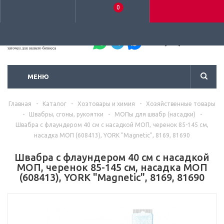
0
+7 (495) 792-93-37
МЕНЮ
Главная
-
Каталог
-
Хозтовары и химия
-
Хозяйственные товары
-
Швабры, сгоны, рукоятки
-
МОПы для швабр (насадки)
-
Швабра с флаундером 40 см с насадкой МОП, черенок 85-145 см,
насадка МОП (608413), YORK "Magnetic", 8169, 81690
Швабра с флаундером 40 см с насадкой
МОП, черенок 85-145 см, насадка МОП
(608413), YORK "Magnetic", 8169, 81690