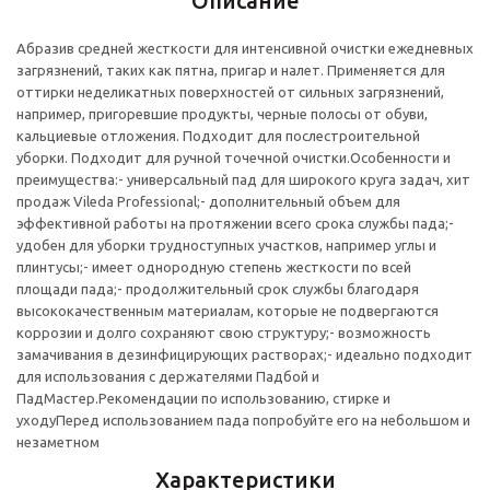
Описание
Абразив средней жесткости для интенсивной очистки ежедневных
загрязнений, таких как пятна, пригар и налет. Применяется для
оттирки неделикатных поверхностей от сильных загрязнений,
например, пригоревшие продукты, черные полосы от обуви,
кальциевые отложения. Подходит для послестроительной
уборки. Подходит для ручной точечной очистки.Особенности и
преимущества:- универсальный пад для широкого круга задач, хит
продаж Vileda Professional;- дополнительный объем для
эффективной работы на протяжении всего срока службы пада;-
удобен для уборки трудноступных участков, например углы и
плинтусы;- имеет однородную степень жесткости по всей
площади пада;- продолжительный срок службы благодаря
высококачественным материалам, которые не подвергаются
коррозии и долго сохраняют свою структуру;- возможность
замачивания в дезинфицирующих растворах;- идеально подходит
для использования с держателями Падбой и
ПадМастер.Рекомендации по использованию, стирке и
уходуПеред использованием пада попробуйте его на небольшом и
незаметном
Характеристики