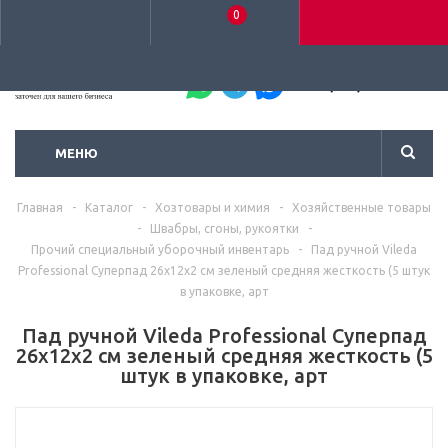
0
+7 (495) 792-93-37
МЕНЮ
Главная
-
Каталог
-
Хозтовары и химия
-
Хозяйственные товары
-
Швабры, сгоны, рукоятки
-
Прочий специальный уборочный инвентарь
-
Пад ручной Vileda
Professional Суперпад 26х12х2 см зеленый средняя жесткость (5 штук
в упаковке, арт
Пад ручной Vileda Professional Суперпад
26х12х2 см зеленый средняя жесткость (5
штук в упаковке, арт