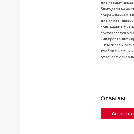
для разных линее
благодаря чему он
повреждениям. На
для подвешивания
применения физич
поставляется в р
Тип крепления: евр
Относится к сегм
требованиями к к
отвечает основн
Отзывы
Оставить 