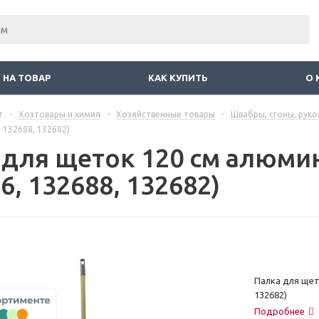
 НА ТОВАР
КАК КУПИТЬ
О 
г
-
Хозтовары и химия
-
Хозяйственные товары
-
Швабры, сгоны, руко
 132688, 132682)
 для щеток 120 см алюми
6, 132688, 132682)
Палка для щет
132682)
Подробнее