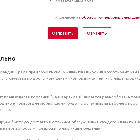
– обязательные поля
*
Я согласен на
обработку персональных да
Отменить
ельно
рандаш" рада предложить своим клиентам широкий ассортимент канцт
ого качества по доступным ценам. Мы гордимся тем, что наша продук
х преимуществ компании "Наш Карандаш" является разнообразие това
димые товары для любых целей: будь то организация рабочего простр
стве.
руем быструю доставку и отличное обслуживание каждого клиента. Н
ь на все вопросы и предложить наилучшие решения.