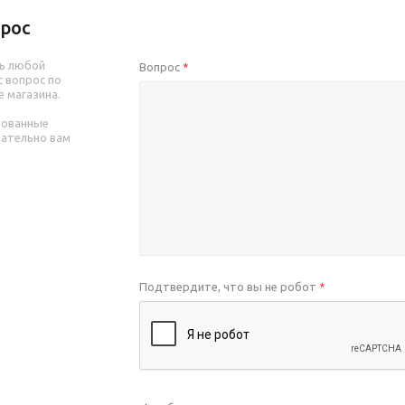
рос
ь любой
Вопрос
*
 вопрос по
е магазина.
рованные
зательно вам
Подтвердите, что вы не робот
*