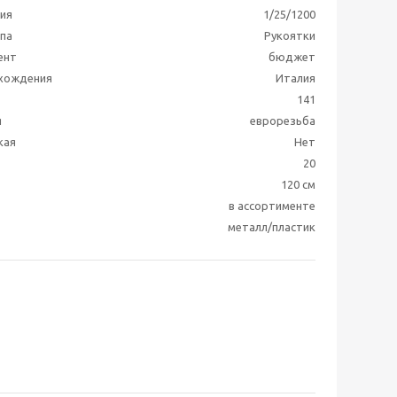
ия
1/25/1200
ппа
Рукоятки
ент
бюджет
схождения
Италия
141
я
еврорезьба
кая
Нет
20
120 см
в ассортименте
металл/пластик