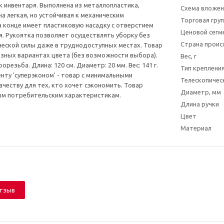
к инвентаря. Выполнена из металлопластика,
Схема вложен
а легкая, но устойчивая к механическим
Торговая гру
 конце имеет пластиковую насадку с отверстием
Ценовой сегм
. Рукоятка позволяет осуществлять уборку без
Страна прои
еской силы даже в труднодоступных местах. Товар
азных вариантах цвета (без возможности выбора).
Вес, г
орезьба. Длина: 120 см. Диаметр: 20 мм. Вес: 141 г.
Тип креплени
енту 'суперэконом' - товар с минимальными
Телескопичес
ачеству для тех, кто хочет сэкономить. Товар
Диаметр, мм
ым потребительским характеристикам.
Длина ручки
Цвет
Материал
отзыв