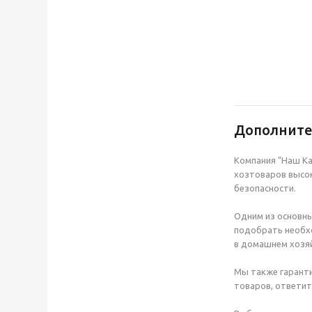
Дополнит
Компания "Наш Ка
хозтоваров высок
безопасности.
Одним из основны
подобрать необхо
в домашнем хозяй
Мы также гаранти
товаров, ответит