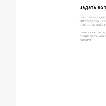
Задать воп
Вы можете задат
интересующий вас
товару или работ
Наши квалифици
специалисты обя
помогут.