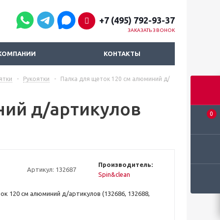
+7 (495) 792-93-37
ЗАКАЗАТЬ ЗВОНОК
КОМПАНИИ
КОНТАКТЫ
ятки
-
Рукоятки
-
Палка для щеток 120 см алюминий д/
ний д/артикулов
0
Производитель:
Артикул:
132687
Spin&clean
ок 120 см алюминий д/артикулов (132686, 132688,