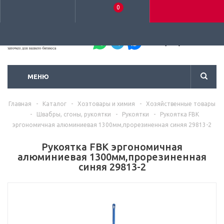
0
+7 (495) 792-93-37
МЕНЮ
Главная
-
Каталог
-
Хозтовары и химия
-
Хозяйственные товары
-
Швабры, сгоны, рукоятки
-
Рукоятки
-
Рукоятка FBK
эргономичная алюминиевая 1300мм,прорезиненная синяя 29813-2
Рукоятка FBK эргономичная
алюминиевая 1300мм,прорезиненная
синяя 29813-2