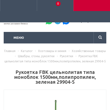
0
+7 (495) 792-93-37
МЕНЮ
Главная
-
Каталог
-
Хозтовары и химия
-
Хозяйственные товары
-
Швабры, сгоны, рукоятки
-
Рукоятки
-
Рукоятка FBK
цельнолитая типа моноблок 1500мм,полипропилен, зеленая 29904-5
Рукоятка FBK цельнолитая типа
моноблок 1500мм,полипропилен,
зеленая 29904-5