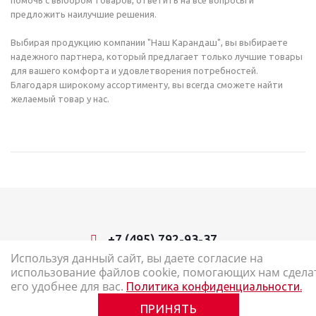
помочь с выбором товаров, ответить на все вопросы и
предложить наилучшие решения.
Выбирая продукцию компании "Наш Карандаш", вы выбираете
надежного партнера, который предлагает только лучшие товары
для вашего комфорта и удовлетворения потребностей.
Благодаря широкому ассортименту, вы всегда сможете найти
желаемый товар у нас.
+7 (495) 792-93-37
Используя данный сайт, вы даете согласие на
использование файлов cookie, помогающих нам сдела
2026 © Наш Карандаш: интернет-магазин канцелярских товаров
его удобнее для вас.
Политика конфиденциальности.
Карта сайта
ПРИНЯТЬ