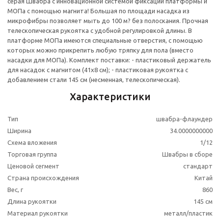
серая Швабра с инновационной системой фиксации платформы и
МОПа с помощью магнита! Большая по площади насадка из
микрофибры позволяет мыть до 100 м? без полоскания. Прочная
телескопическая рукоятка с удобной регулировкой длины. В
платформе МОПа имеются специальные отверстия, с помощью
которых можно прикрепить любую тряпку для пола (вместо
насадки для МОПа). Комплект поставки: - пластиковый держатель
для насадок с магнитом (41x8 см); - пластиковая рукоятка с
добавлением стали 145 см (несменная, телескопическая).
Характеристики
Тип
швабра-флаундер
Ширина
34.0000000000
Схема вложения
1/12
Торговая группа
Швабры в сборе
Ценовой сегмент
стандарт
Страна происхождения
Китай
Вес, г
860
Длина рукоятки
145 см
Материал рукоятки
металл/пластик