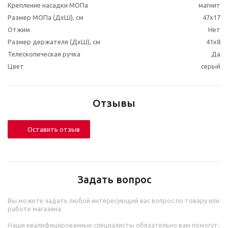
Крепление насадки МОПа
магнит
Размер МОПа (ДхШ), см
47x17
Отжим
Нет
Размер держателя (ДхШ), см
41x8
Телескопическая ручка
Да
Цвет
серый
Отзывы
Оставить отзыв
Задать вопрос
Вы можете задать любой интересующий вас вопрос по товару или
работе магазина.
Наши квалифицированные специалисты обязательно вам помогут.