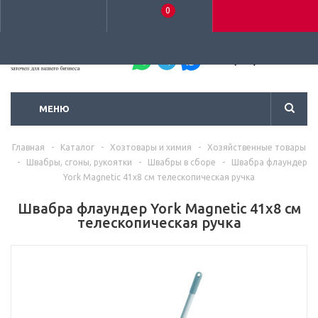
0
+7 (495) 792-93-37
МЕНЮ
Главная
-
Каталог
-
Хозтовары и химия
-
Хозяйственные товары
-
Швабры, сгоны, рукоятки
-
Швабры в сборе
-
Швабра флаундер
York Magnetic 41х8 см телескопическая ручка
Швабра флаундер York Magnetic 41х8 см
телескопическая ручка