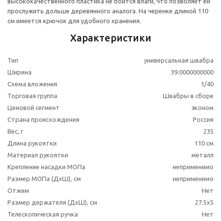
высококачественного пластика не боится влаги, что позволяет ей
прослужить дольше деревянного аналога. На черенке длиной 110
см имеется крючок для удобного хранения.
Характеристики
Тип
универсальная швабра
Ширина
39.0000000000
Схема вложения
1/40
Торговая группа
Швабры в сборе
Ценовой сегмент
эконом
Страна происхождения
Россия
Вес, г
235
Длина рукоятки
110 см
Материал рукоятки
металл
Крепление насадки МОПа
неприменимо
Размер МОПа (ДхШ), см
неприменимо
Отжим
Нет
Размер держателя (ДхШ), см
27.5x5
Телескопическая ручка
Нет