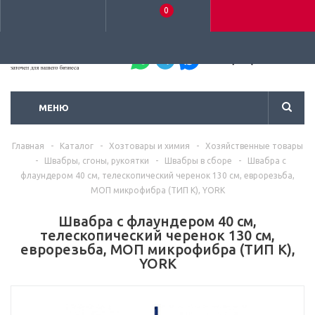
0
+7 (495) 792-93-37
МЕНЮ
Главная
-
Каталог
-
Хозтовары и химия
-
Хозяйственные товары
-
Швабры, сгоны, рукоятки
-
Швабры в сборе
-
Швабра с
флаундером 40 см, телескопический черенок 130 см, еврорезьба,
МОП микрофибра (ТИП К), YORK
Швабра с флаундером 40 см,
телескопический черенок 130 см,
еврорезьба, МОП микрофибра (ТИП К),
YORK